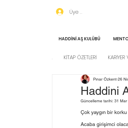
Üye Girişi
HADDİNİ AŞ KULÜBÜ
MENTO
.
KİTAP ÖZETLERİ
KARİYER 
HADDİNİ AŞ HİKAYELERİ
P
Pınar Özkent
26 Ni
Haddini A
Güncelleme tarihi:
31 Mar
Çok yaygın bir korku 
Acaba girişimci olac