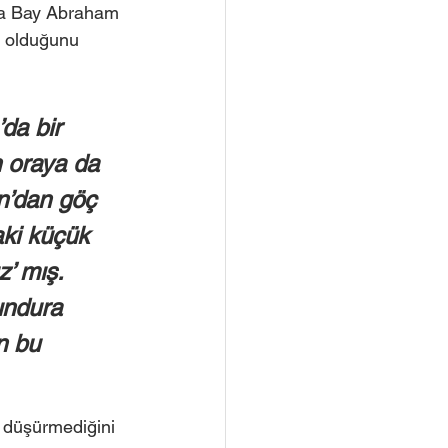
da Bay Abraham 
k olduğunu 
da bir 
 oraya da 
n’dan göç 
aki küçük 
’ mış. 
undura 
n bu 
n düşürmediğini 