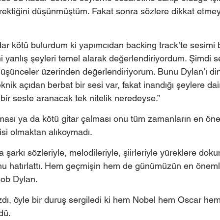
ektiğini düşünmüştüm. Fakat sonra sözlere dikkat etmey
ar kötü bulurdum ki yapımcıdan backing track’te sesimi 
i yanlış şeyleri temel alarak değerlendiriyordum. Şimdi s
üşünceler üzerinden değerlendiriyorum. Bunu Dylan’ı di
nik açıdan berbat bir sesi var, fakat inandığı şeylere dair
 bir seste aranacak tek nitelik neredeyse.” 
lması ya da kötü gitar çalması onu tüm zamanların en öne
si olmaktan alıkoymadı.  
a şarkı sözleriyle, melodileriyle, şiirleriyle yüreklere doku
nu hatırlattı. Hem geçmişin hem de günümüzün en öneml
Bob Dylan. 
azdı, öyle bir duruş sergiledi ki hem Nobel hem Oscar h
dü.  