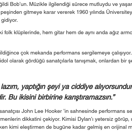
eğildi Bob’un. Müzikle ilgilendiği sürece mutluydu ve yaş
 peşinden gitmeye karar vererek 1960 yılında Üniversiteyi
gidiyor.  
i folk klüplerinde, hem gitar hem de aynı anda ağız armon
bildiğince çok mekanda performans sergilemeye çalışıyor
 idol olarak gördüğü sanatçılarla tanışmak, onlardan bir 
lazım, yaptığın şeyi ya ciddiye alıyorsundur
ir. Bu ikisini birbirine karıştıramazsın.” 
anatçısı John Lee Hooker ’in sahnesinde performans ser
tirmenlerin dikkatini çekiyor. Kimisi Dylan’ı yetersiz görüp,
ken kimi eleştirmen de bugüne kadar gelmiş en orijinal 