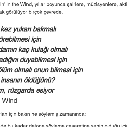
in’ in the Wind, yıllar boyunca şairlere, müzisyenlere, akti
rak görülüyor birçok çevrede.  
kez yukarı bakmalı
ebilmesi için
damın kaç kulağı olmalı
adığını duyabilmesi için
ölüm olmalı onun bilmesi için
 insanın öldüğünü?
, rüzgarda esiyor
e Wind 
lan için bakın ne söylemiş zamanında:  
ğimde bu kadar detone söyleme cesaretine sahip olduğu iç