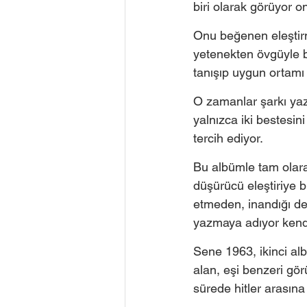
biri olarak görüyor on
Onu beğenen eleştirm
yetenekten övgüyle ba
tanışıp uygun ortamı 
O zamanlar şarkı ya
yalnızca iki bestesini
tercih ediyor.  
Bu albümle tam olara
düşürücü eleştiriye b
etmeden, inandığı değ
yazmaya adıyor kendi
Sene 1963, ikinci al
alan, eşi benzeri gör
sürede hitler arasına 