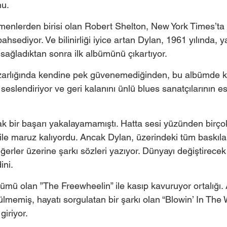
u.  
enlerden birisi olan Robert Shelton, New York Times’ta
hsediyor. Ve bilinirliği iyice artan Dylan, 1961 yılında, y
sağladıktan sonra ilk albümünü çıkartıyor.  
zarlığında kendine pek güvenemediğinden, bu albümde k
 seslendiriyor ve geri kalanını ünlü blues sanatçılarının e
k bir başarı yakalayamamıştı. Hatta sesi yüzünden birço
ile maruz kalıyordu. Ancak Dylan, üzerindeki tüm baskılar
erler üzerine şarkı sözleri yazıyor. Dünyayı değiştirecek 
ni.  
bümü olan ”The Freewheelin” ile kasıp kavuruyor ortalığı.
ülmemiş, hayatı sorgulatan bir şarkı olan “Blowin’ In The 
giriyor. 