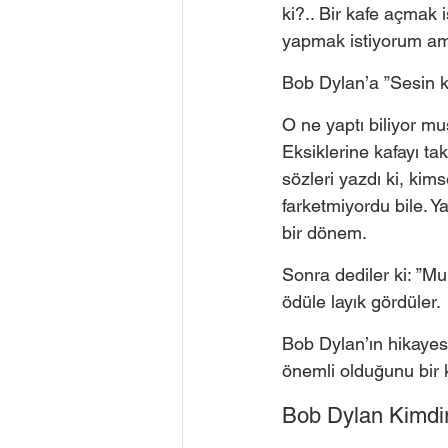
ki?.. Bir kafe açmak 
yapmak istiyorum ama 
Bob Dylan’a ”Sesin k
O ne yaptı biliyor m
Eksiklerine kafayı ta
sözleri yazdı ki, ki
farketmiyordu bile. Ya
bir dönem. 
Sonra dediler ki: ”Mu
ödüle layık gördüler. 
Bob Dylan’ın hikayes
önemli olduğunu bir k
Bob Dylan Kimdir