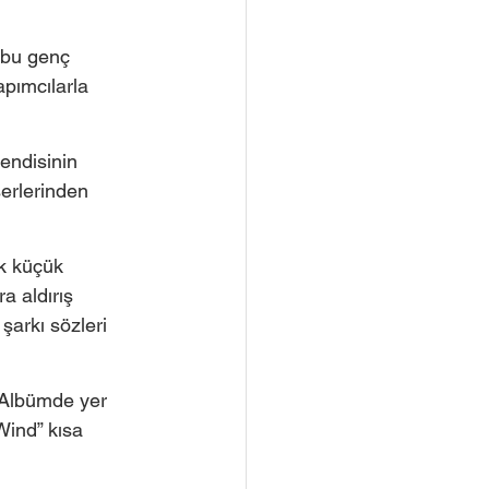
 bu genç 
apımcılarla 
endisinin 
serlerinden 
k küçük 
a aldırış 
şarkı sözleri 
 Albümde yer 
Wind” kısa 