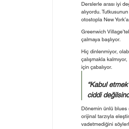
Derslerle arası iyi d
alıyordu. Tutkusunun
otostopla New York’a 
Greenwich Village’tek
çalmaya başlıyor.  
Hiç dinlenmiyor, ola
çalışmakla kalmıyor,
için çabalıyor.  
“Kabul etmek 
ciddi değilsind
Dönemin ünlü blues s
orijinal tarzıyla eleş
vadetmediğini söyler