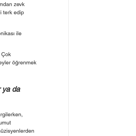
amdan zevk 
 terk edip 
ikası ile 
. Çok 
şeyler öğrenmek 
 ya da 
gilerken, 
 umut 
müzisyenlerden 