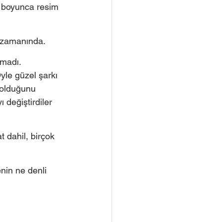
i boyunca resim 
 zamanında.   
madı. 
yle güzel şarkı 
 olduğunu 
 değiştirdiler 
 dahil, birçok 
in ne denli 