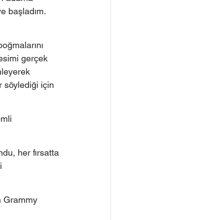
e başladım. 
boğmalarını 
esimi gerçek 
nleyerek 
 söylediği için 
mli 
ndu, her fırsatta 
i 
em Grammy 