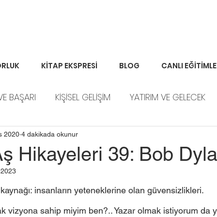
RLUK
KİTAP EKSPRESİ
BLOG
CANLI EĞİTİML
VE BAŞARI
KİŞİSEL GELİŞİM
YATIRIM VE GELECEK
ORTFÖY HABERLERİ
s 2020
4 dakikada okunur
ş Hikayeleri 39: Bob Dyl
 2023
kaynağı: insanların yeteneklerine olan güvensizlikleri. 
ak vizyona sahip miyim ben?.. Yazar olmak istiyorum da y