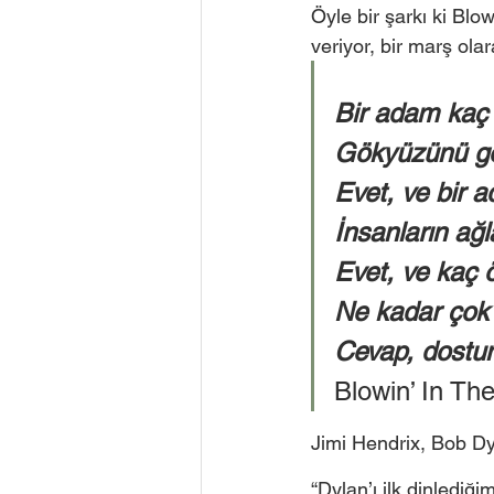
Öyle bir şarkı ki Blow
veriyor, bir marş ola
Bir adam kaç 
Gökyüzünü gör
Evet, ve bir a
İnsanların ağl
Evet, ve kaç 
Ne kadar çok
Cevap, dostum
Blowin’ In Th
Jimi Hendrix, Bob Dy
“Dylan’ı ilk dinledi