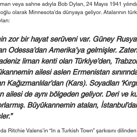
man veya sahne adıyla Bob Dylan, 24 Mayıs 1941 yılın
 oğlu olarak Minnesota’da dünyaya geliyor. Atalarının tür
lan:  
 zor bir hayat serüveni var. Güney Rusya’
lan Odessa’dan Amerika’ya gelmişler. Zaten
adeniz liman kenti olan Türkiye’den, Trabzo
ükannemin ailesi aslen Ermenistan sınırınd
n Kağızmanlılar’dan (Kars). Soyadları ‘Kırgız
ailesi de aynı bölgeden geliyor. Deri ve k
orlarmış. Büyükannemin ataları, İstanbul’da
er.” 
ında Ritchie Valens’in “In a Turkish Town” şarkısını dilinde