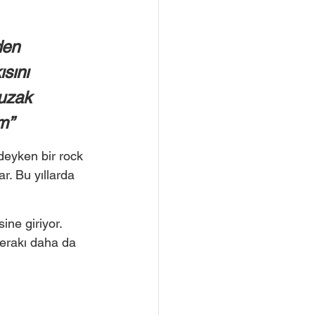
den 
sını 
 uzak 
m” 
deyken bir rock 
. Bu yıllarda 
ne giriyor. 
merakı daha da 