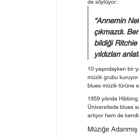
de söylüyor: 
“Annemin Nell
çıkmazdı. Ben 
bildiği Ritchi
yıldızları anla
10 yaşındayken bir ya
müzik grubu kuruyor 
blues müzik türüne e
1959 yılında Hibbing
Üniversitede blues sa
artıyor hem de kendin
Müziğe Adanmış 