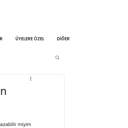
ER
ÜYELERE ÖZEL
DİĞER
an
azabilir miyim 