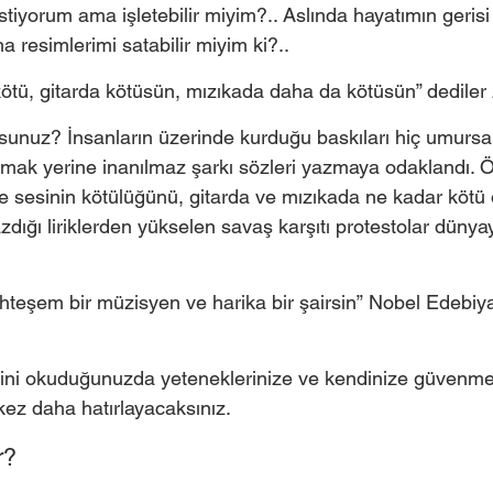
istiyorum ama işletebilir miyim?.. Aslında hayatımın geris
resimlerimi satabilir miyim ki?.. 
ötü, gitarda kötüsün, mızıkada daha da kötüsün” dediler
usunuz? İnsanların üzerinde kurduğu baskıları hiç umursa
kmak yerine inanılmaz şarkı sözleri yazmaya odaklandı. Ö
mse sesinin kötülüğünü, gitarda ve mızıkada ne kadar kötü
zdığı liriklerden yükselen savaş karşıtı protestolar dünyayı
hteşem bir müzisyen ve harika bir şairsin” Nobel Edebiyat
 
ini okuduğunuzda yeteneklerinize ve kendinize güvenmen
ez daha hatırlayacaksınız.  
?  