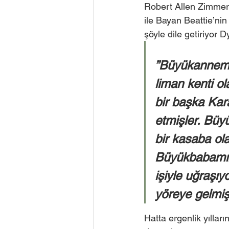
Robert Allen Zimmer
ile Bayan Beattie’nin
şöyle dile getiriyor Dy
”Büyükannemin
liman kenti o
bir başka Kar
etmişler. Büy
bir kasaba ola
Büyükbabamın 
işiyle uğraşıy
yöreye gelmişl
Hatta ergenlik yıllar