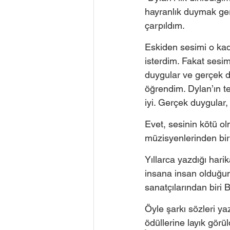
hayranlık duymak ger
çarpıldım. 
Eskiden sesimi o kad
isterdim. Fakat sesim
duygular ve gerçek d
öğrendim. Dylan’ın tek
iyi. Gerçek duygular,
Evet, sesinin kötü o
müzisyenlerinden biri
Yıllarca yazdığı harik
insana insan olduğu
sanatçılarından biri 
Öyle şarkı sözleri y
ödüllerine layık görül