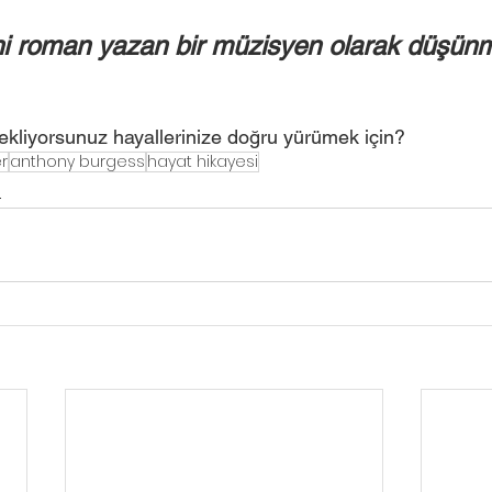
ni roman yazan bir müzisyen olarak düşünme
ekliyorsunuz hayallerinize doğru yürümek için?
er
anthony burgess
hayat hikayesi
İ