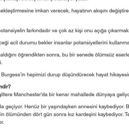
çekleştirmesine imkan verecek, hayatının akışını değiştire
otansiyelin farkındadır ve çok az kişi onu açığa çıkarmak 
eceği acil durumu bekler insanlar potansiyellerini kullanma
kaldığını öğrendikten sonra, bu bir senede ölümsüz eserle
. 
Burgess’in hepimizi durup düşündürecek hayat hikayesin
mdir?
iltere Manchester’da bir kenar mahallede dünyaya geliy
a geçiyor. Henüz bir yaşındayken annesini kaybediyor. B
n ölümünden dört gün sonra kız kardeşini kaybediyor. T
r. 