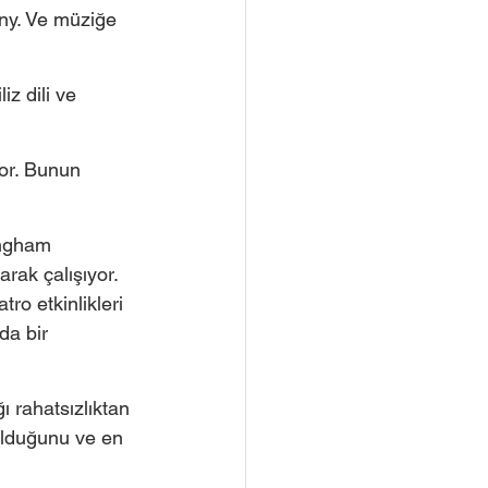
ony. Ve müziğe 
z dili ve 
yor. Bunun 
ingham 
rak çalışıyor. 
ro etkinlikleri 
da bir 
 rahatsızlıktan 
olduğunu ve en 