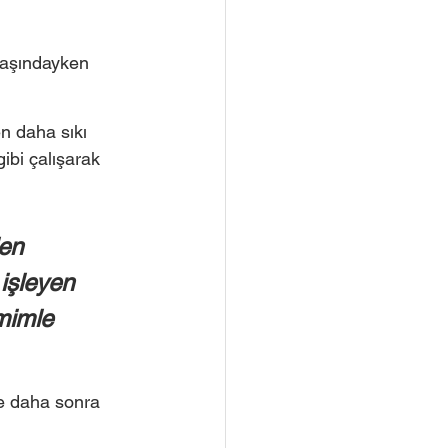
laşındayken 
n daha sıkı 
gibi çalışarak 
en 
işleyen 
mimle 
se daha sonra 