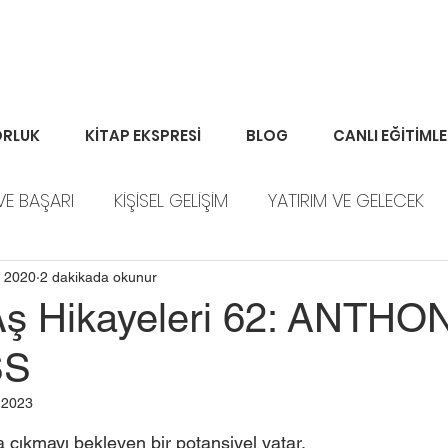
RLUK
KİTAP EKSPRESİ
BLOG
CANLI EĞİTİML
VE BAŞARI
KİŞİSEL GELİŞİM
YATIRIM VE GELECEK
ORTFÖY HABERLERİ
 2020
2 dakikada okunur
Aş Hikayeleri 62: ANTHO
SS
 2023
 çıkmayı bekleyen bir potansiyel yatar. 