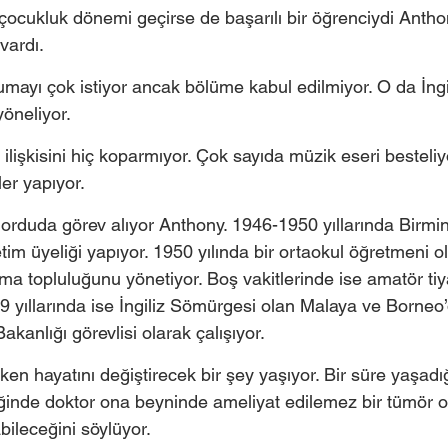
 çocukluk dönemi geçirse de başarılı bir öğrenciydi Anth
 vardı.
ayı çok istiyor ancak bölüme kabul edilmiyor. O da İngili
öneliyor.
ilişkisini hiç koparmıyor. Çok sayıda müzik eseri besteli
ler yapıyor. 
 orduda görev alıyor Anthony. 1946-1950 yıllarında Birm
tim üyeliği yapıyor. 1950 yılında bir ortaokul öğretmeni ola
a topluluğunu yönetiyor. Boş vakitlerinde ise amatör tiyat
 yıllarında ise İngiliz Sömürgesi olan Malaya ve Borneo’
kanlığı görevlisi olarak çalışıyor. 
n hayatını değiştirecek bir şey yaşıyor. Bir süre yaşadığı
iğinde doktor ona beyninde ameliyat edilemez bir tümör 
bileceğini söylüyor. 