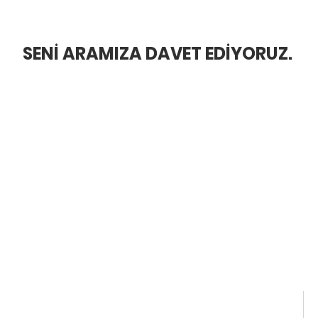
er Yapıyoruz?
BLOG
SENİ ARAMIZA DAVET EDİYORUZ.
HADDİNİ AŞ
azıları, canlı
iklerle refah dolu bir
EĞİTİMLER
İLETİŞİM
Bora Özkent