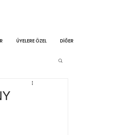
ER
ÜYELERE ÖZEL
DİĞER
NY