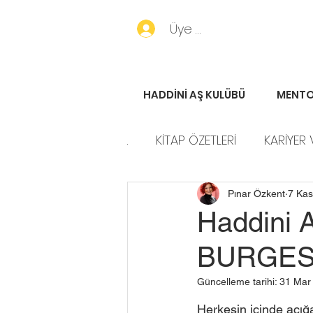
Üye Girişi
HADDİNİ AŞ KULÜBÜ
MENTO
.
KİTAP ÖZETLERİ
KARİYER 
HADDİNİ AŞ HİKAYELERİ
P
Pınar Özkent
7 Kas
Haddini 
BURGE
Güncelleme tarihi:
31 Mar
Herkesin içinde açığa