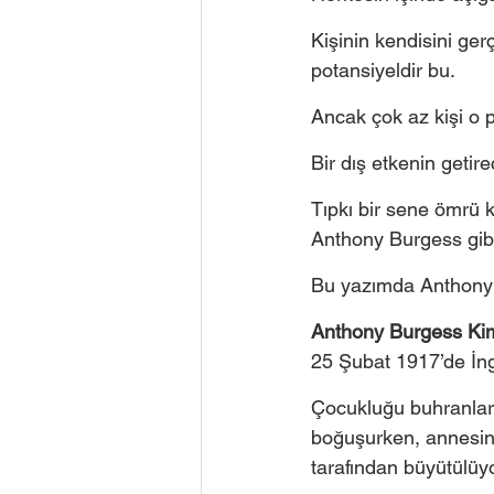
Kişinin kendisini ger
potansiyeldir bu. 
Ancak çok az kişi o p
Bir dış etkenin getir
Tıpkı bir sene ömrü 
Anthony Burgess gibi
Bu yazımda Anthony 
Anthony Burgess Ki
25 Şubat 1917’de İng
Çocukluğu buhranlarl
boğuşurken, annesini
tarafından büyütülüyo