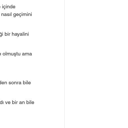
 içinde 
 nasıl geçimini 
 bir hayalini 
e olmuştu ama 
den sonra bile 
 ve bir an bile 