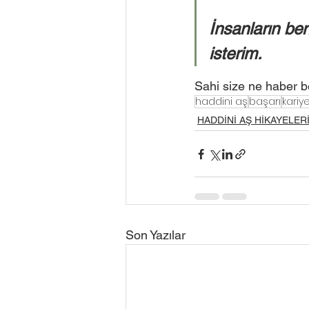
İnsanların be
isterim.
Sahi size ne haber b
haddini aş
başarı
kariy
HADDİNİ AŞ HİKAYELER
Son Yazılar