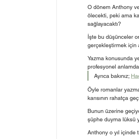
O dönem Anthony ve eş
ölecekti, peki ama ka
sağlayacaktı? 
İşte bu düşünceler on
gerçekleştirmek için
Yazma konusunda yet
profesyonel anlamda
Ayrıca bakınız; 
Had
Öyle romanlar yazmal
karısının rahatça ge
Bunun üzerine geçiyor
şüphe duyma lüksü y
Anthony o yıl içinde