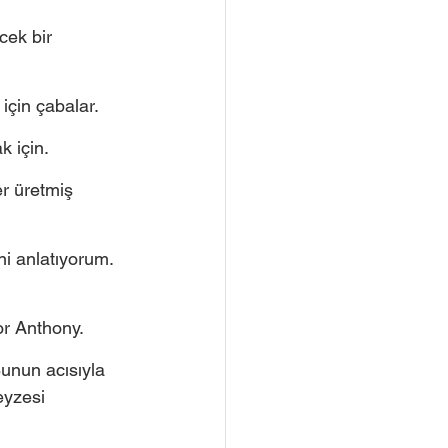
cek bir 
için çabalar. 
k için.
r üretmiş 
i anlatıyorum. 
or Anthony.
unun acısıyla 
eyzesi 