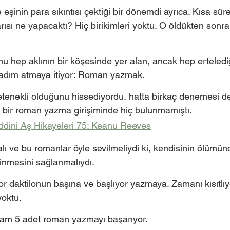
inin para sıkıntısı çektiği bir dönemdi ayrıca. Kısa süre
rısı ne yapacaktı? Hiç birikimleri yoktu. O öldükten sonra
u hep aklının bir köşesinde yer alan, ancak hep ertelediği
 adım atmaya itiyor: Roman yazmak.
enekli olduğunu hissediyordu, hatta birkaç denemesi d
 bir roman yazma girişiminde hiç bulunmamıştı.
dini Aş Hikayeleri 75: Keanu Reeves
ı ve bu romanlar öyle sevilmeliydi ki, kendisinin ölümün
çinmesini sağlanmalıydı.
 daktilonun başına ve başlıyor yazmaya. Zamanı kısıtlıydı
oktu. 
 tam 5 adet roman yazmayı başarıyor.