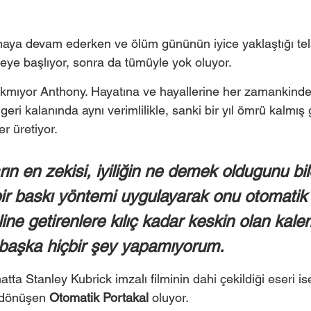
maya devam ederken ve ölüm gününün iyice yaklaştığı te
eye başlıyor, sonra da tümüyle yok oluyor. 
kmıyor Anthony. Hayatına ve hayallerine her zamankinde
 geri kalanında aynı verimlilikle, sanki bir yıl ömrü kalmış 
r üretiyor. 
ın en zekisi, iyiliğin ne demek oldugunu bil
ir baskı yöntemi uygulayarak onu otomatik 
ine getirenlere kılıç kadar keskin olan kale
başka hiçbir şey yapamıyorum.
atta Stanley Kubrick imzalı filminin dahi çekildiği eseri i
 dönüşen 
Otomatik Portakal 
oluyor.