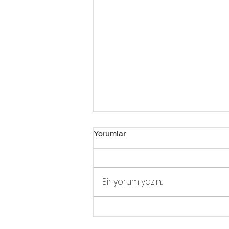
Yorumlar
Bir yorum yazın...
Haddini Aş Hikayeleri: İlk
Youtube Milyarderi MrBeast