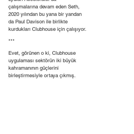
çalışmalarına devam eden Seth, 
2020 yılından bu yana bir yandan 
da Paul Davison ile birlikte 
kurdukları Clubhouse için çalışıyor.
***
Evet, görünen o ki, Clubhouse 
uygulaması sektörün iki büyük 
kahramanının güçlerini 
birleştirmesiyle ortaya çıkmış. 
Uygulamanın diğer sosyal medya 
ağlarının giderek daha zehirli hale 
geldiği bir dönemde gerçek 
iletişimi teşvik etmek için 
tasarladıklarını ve bu yüzden çok 
titizlikle çalıştıklarını söylüyorlar. 