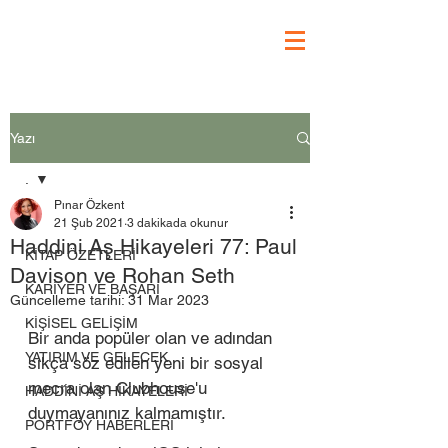
Yazı
.
Pınar Özkent
.
21 Şub 2021
3 dakikada okunur
Haddini Aş Hikayeleri 77: Paul
KİTAP ÖZETLERİ
Davison ve Rohan Seth
KARİYER VE BAŞARI
Güncelleme tarihi:
31 Mar 2023
KİŞİSEL GELİŞİM
Bir anda popüler olan ve adından 
YATIRIM VE GELECEK
sıkça söz edilen yeni bir sosyal 
mecra olan Clubhouse'u 
HADDİNİ AŞ HİKAYELERİ
duymayanınız kalmamıştır. 
PORTFÖY HABERLERİ