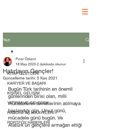
Yazı
.
Pınar Özkent
.
18 May 2020
2 dakikada okunur
Hatırlayın Gençler!
KİTAP ÖZETLERİ
Güncelleme tarihi:
5 Kas 2021
KARİYER VE BAŞARI
Bugün Türk tarihinin en önemli 
KİŞİSEL GELİŞİM
günlerinden birisi olan, milli 
YATIRIM VE GELECEK
mücadelenin temellerinin atılmaya 
başlandığı gün. Umut günü, 
HADDİNİ AŞ HİKAYELERİ
mücadele günü bugün. Ve 
PORTFÖY HABERLERİ
Atatürk’ün gençlere armağan ettiği 