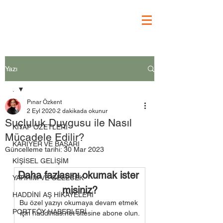
Yazı
.
Pınar Özkent
.
2 Eyl 2020
2 dakikada okunur
Suçluluk Duygusu ile Nasıl
KİTAP ÖZETLERİ
Mücadele Edilir?
KARİYER VE BAŞARI
Güncelleme tarihi:
30 Mar 2023
KİŞİSEL GELİŞİM
Daha fazlasını okumak ister 
YATIRIM VE GELECEK
misiniz?
HADDİNİ AŞ HİKAYELERİ
Bu özel yazıyı okumaya devam etmek 
PORTFÖY HABERLERİ
için haddinias.net sitesine abone olun.