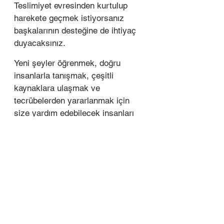
Teslimiyet evresinden kurtulup 
harekete geçmek istiyorsanız 
başkalarının desteğine de ihtiyaç 
duyacaksınız. 
Yeni şeyler öğrenmek, doğru 
insanlarla tanışmak, çeşitli 
kaynaklara ulaşmak ve 
tecrübelerden yararlanmak için 
size yardım edebilecek insanları 
belirleyin ve doğrudan yardımlarını 
isteyin. 
Ne çok insanın size yardım etmek 
isteyeceğine şaşıracaksınız. Yeter 
ki siz yardım istemekten 
çekinmeyin. 