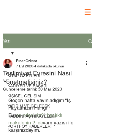
Yazı
.
Pınar Özkent
.
7 Eyl 2020
4 dakikada okunur
Teslimiyet Evresini Nasıl
KİTAP ÖZETLERİ
Yönetmelisiniz?
KARİYER VE BAŞARI
Güncelleme tarihi:
30 Mar 2023
KİŞİSEL GELİŞİM
Geçen hafta yayınladığım “İş 
YATIRIM VE GELECEK
Hayatınızın Hangi 
Evr
esindesiniz?” başlıklı 
HADDİNİ AŞ HİKAYELERİ
makalenin 2. de
vam yazısı ile 
PORTFÖY HABERLERİ
karşınızdayım. 