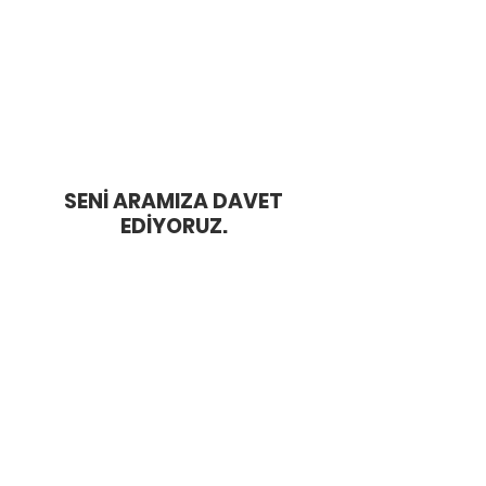
Seni eğitim ve seminerler, blog yazıları, canlı
oturumlar, mentorluk, video içeriklerle refah
dolu bir yaşama hazırlıyoruz.
Haddini Aş Kulübü
HADDİNİ AŞ
BLOG
SENİ ARAMIZA DAVET
EDİYORUZ.
EĞİTİMLER
MENTORLUK
İLETİŞİM
E-REHBER
ÜCRETSİZ
YOUTUBE -
KAYNAKLAR
PODCAST
Bora Özkent
Pınar Özkent