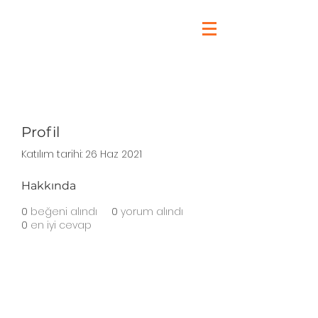
Profil
Katılım tarihi: 26 Haz 2021
Hakkında
0
beğeni alındı
0
yorum alındı
0
en iyi cevap
Haddini Aş Kulübü'nde Neler
Yapıyoruz?