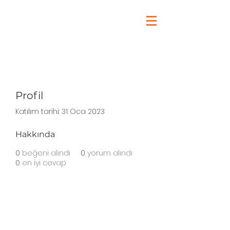
Profil
Katılım tarihi: 31 Oca 2023
Hakkında
0
beğeni alındı
0
yorum alındı
0
en iyi cevap
Haddini Aş Kulübü'nde Neler
Yapıyoruz?