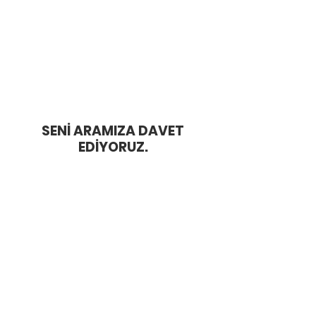
Seni eğitim ve seminerler, blog yazıları, canlı
oturumlar, mentorluk, video içeriklerle refah
dolu bir yaşama hazırlıyoruz.
Haddini Aş Kulübü
HADDİNİ AŞ
BLOG
SENİ ARAMIZA DAVET
EDİYORUZ.
EĞİTİMLER
MENTORLUK
İLETİŞİM
E-REHBER
ÜCRETSİZ
YOUTUBE -
KAYNAKLAR
PODCAST
Bora Özkent
Pınar Özkent