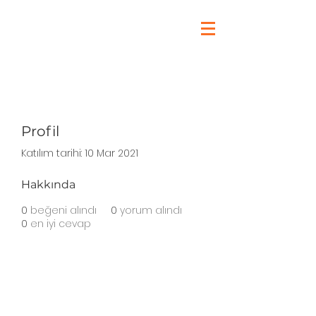
Profil
Katılım tarihi: 10 Mar 2021
Hakkında
0
beğeni alındı
0
yorum alındı
0
en iyi cevap
Haddini Aş Kulübü'nde Neler
Yapıyoruz?