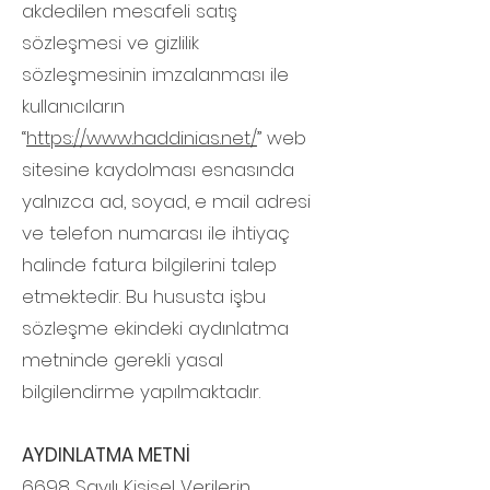
akdedilen mesafeli satış
sözleşmesi ve gizlilik
sözleşmesinin imzalanması ile
kullanıcıların
“
https://www.haddinias.net/
” web
sitesine kaydolması esnasında
yalnızca ad, soyad, e mail adresi
ve telefon numarası ile ihtiyaç
halinde fatura bilgilerini talep
etmektedir. Bu hususta işbu
sözleşme ekindeki aydınlatma
metninde gerekli yasal
bilgilendirme yapılmaktadır.
AYDINLATMA METNİ
6698 Sayılı Kişisel Verilerin