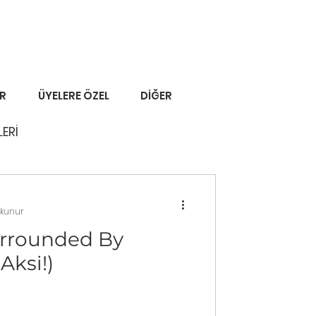
ER
ÜYELERE ÖZEL
DİĞER
LERİ
okunur
urrounded By
Aksi!)