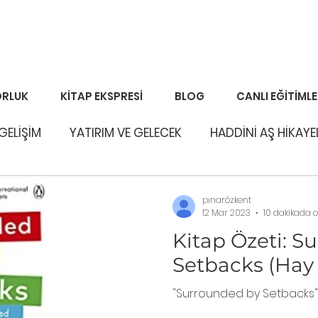
RLUK
KİTAP EKSPRESİ
BLOG
CANLI EĞİTİML
 GELİŞİM
YATIRIM VE GELECEK
HADDİNİ AŞ HİKAYE
pınarözkent
12 Mar 2023
10 dakikada 
Kitap Özeti: S
Setbacks (Hay 
"Surrounded by Setbacks"