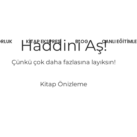
Haddini Aş!
RLUK
KİTAP EKSPRESİ
BLOG
CANLI EĞİTİML
Çünkü çok daha fazlasına layıksın!
Kitap Önizleme