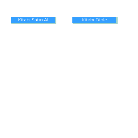
Kitabı Satın Al
Kitabı Dinle