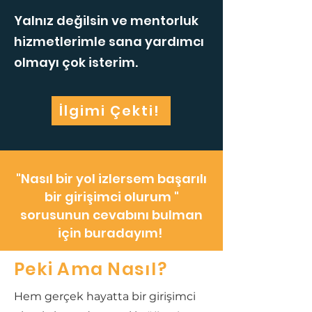
Yalnız değilsin ve mentorluk
hizmetlerimle sana yardımcı
olmayı çok isterim.
İlgimi Çekti!
"Nasıl bir yol izlersem başarılı
bir girişimci olurum "
sorusunun cevabını bulman
için buradayım!
Peki Ama Nasıl?
Hem gerçek hayatta bir girişimci