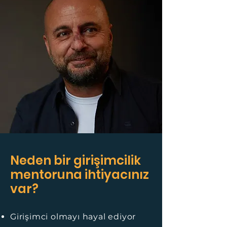
Neden bir girişimcilik
mentoruna
ihtiyacınız
var?
Girişimci olmayı hayal ediyor