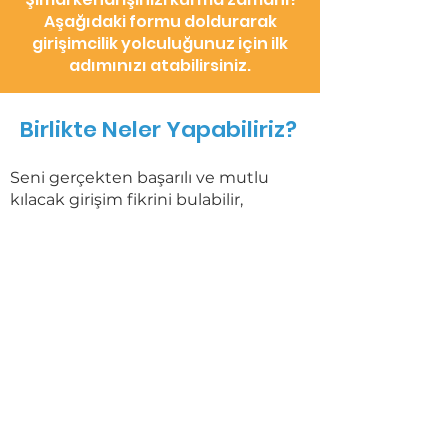
Aşağıdaki formu doldurarak
girişimcilik yolculuğunuz için ilk
adımınızı atabilirsiniz.
Birlikte Neler Yapabiliriz?
Seni gerçekten başarılı ve mutlu
kılacak girişim fikrini bulabilir,
seçebilir, geliştirebiliriz.
Fikrini büyük riskler almadan
adımsal bir süreçle analiz ve test
etmeni, hayata geçirmeni
sağlayabiliriz.
Fikrini etkin bir şekilde sunarak
yatırım bulmanı ve gerekli
kaynaklara erişmeni sağlayabiliriz.