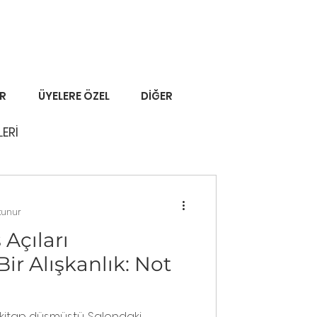
ER
ÜYELERE ÖZEL
DİĞER
LERİ
kunur
 Açıları
ir Alışkanlık: Not
 kitap düşmüştü. Salondaki