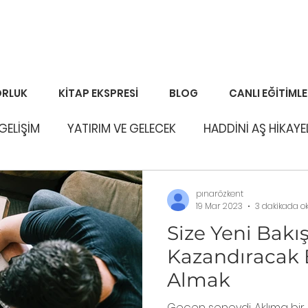
RLUK
KİTAP EKSPRESİ
BLOG
CANLI EĞİTİML
 GELİŞİM
YATIRIM VE GELECEK
HADDİNİ AŞ HİKAYE
pınarözkent
19 Mar 2023
3 dakikada o
Size Yeni Bakış
Kazandıracak B
Almak
Geçen seneydi. Aklıma bir