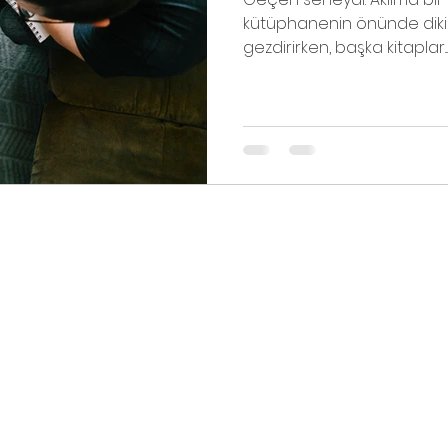
kütüphanenin önünde dikil
gezdirirken, başka kitaplar...