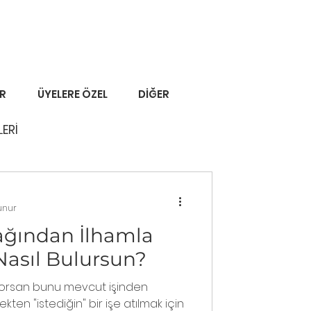
ER
ÜYELERE ÖZEL
DİĞER
LERİ
unur
tağından İlhamla
 Nasıl Bulursun?
üyorsan bunu mevcut işinden
ekten "istediğin" bir işe atılmak için