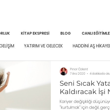
RLUK
KİTAP EKSPRESİ
BLOG
CANLI EĞİTİML
 GELİŞİM
YATIRIM VE GELECEK
HADDİNİ AŞ HİKAYE
Pınar Özkent
7 Ara 2020
4 dakikada ok
Seni Sıcak Ya
Kaldıracak İşi
Kariyer değişikliği düşün
"kurtulmak" için değil, gerç