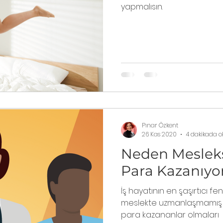
yapmalısın.
Pınar Özkent
26 Kas 2020
4 dakikada 
Neden Mesleks
Para Kazanıyor
İş hayatının en şaşırtıcı f
meslekte uzmanlaşmamış 
para kazananlar olmaları