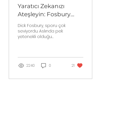
Yaratıcı Zekanızı
Ateşleyin: Fosbury
Atlayışı
Dick Fosbury, sporu çok
seviyordu. Aslında pek
yetenekli olduğu
söylenemezdi ama
spordan başka hiçbir
şeyle ilgilenmek
istemiyordu. Boyu...
2240
0
21
Daha Fazla Yükle
Haddini Aş Kulübü'nde Neler
Yapıyoruz?