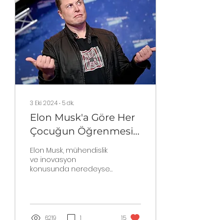
3 Eki 2024
∙
5
dk.
Elon Musk'a Göre Her
Çocuğun Öğrenmesi
Gereken 50 Bilişsel Ön
Elon Musk, mühendislik
Yargı
ve inovasyon
konusunda neredeyse
imkansızı başarabilen
bir 21. Yüzyıl dahisi.
Musk'ın birçoğumuzu
derinden...
6219
1
15