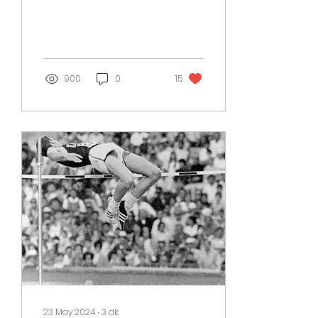
efsanevi bir
kahramandı. Kendisinin
en ünlü hikayesi; şeytani
varlık Minotaur
900
0
15
23 May 2024
∙
3
dk.