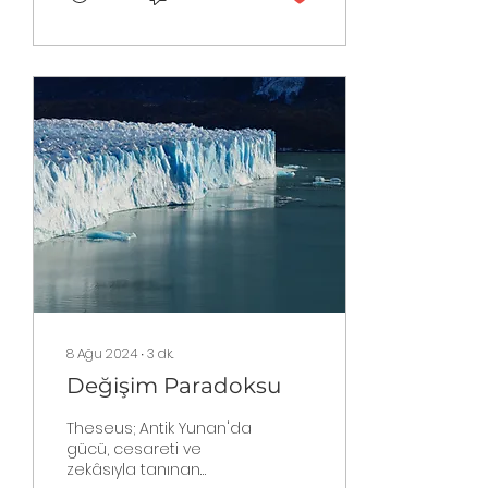
8 Ağu 2024
∙
3
dk.
Değişim Paradoksu
Theseus; Antik Yunan'da
gücü, cesareti ve
zekâsıyla tanınan