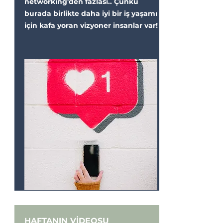
networking'den fazlası.. Çünkü
burada birlikte daha iyi bir iş yaşamı
için kafa yoran vizyoner insanlar var!
HAFTANIN VİDEOSU