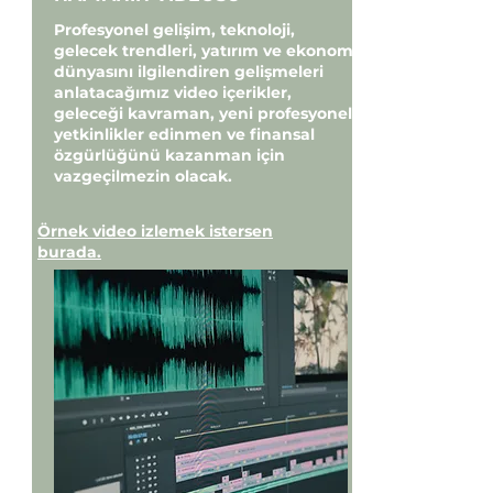
Profesyonel gelişim, teknoloji,
gelecek trendleri, yatırım ve ekonomi
dünyasını ilgilendiren gelişmeleri
anlatacağımız video içerikler,
geleceği kavraman, yeni profesyonel
yetkinlikler edinmen ve finansal
özgürlüğünü kazanman için
vazgeçilmezin olacak.
Örnek video izlemek istersen
burada.