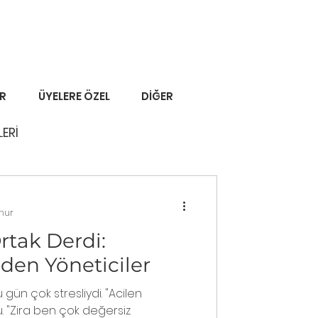
ER
ÜYELERE ÖZEL
DİĞER
LERİ
unur
rtak Derdi:
den Yöneticiler
gün çok stresliydi. "Acilen
. "Zira ben çok değersiz