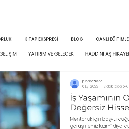
RLUK
KİTAP EKSPRESİ
BLOG
CANLI EĞİTİML
 GELİŞİM
YATIRIM VE GELECEK
HADDİNİ AŞ HİKAYE
pınarözkent
6 Eyl 2022
2 dakikada ok
İş Yaşamının O
Değersiz Hisse
Mentorluk için başvurduğu 
görüşmemiz lazım" diyordu