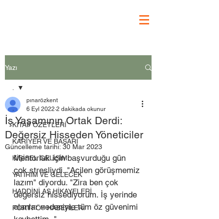
Yazı
.
pınarözkent
.
6 Eyl 2022
2 dakikada okunur
İş Yaşamının Ortak Derdi:
KİTAP ÖZETLERİ
Değersiz Hisseden Yöneticiler
KARİYER VE BAŞARI
Güncelleme tarihi:
30 Mar 2023
Mentorluk için başvurduğu gün 
KİŞİSEL GELİŞİM
çok stresliydi. "Acilen görüşmemiz 
YATIRIM VE GELECEK
lazım" diyordu. "Zira ben çok 
HADDİNİ AŞ HİKAYELERİ
değersiz hissediyorum. İş yerinde 
olanlar nedeniyle tüm öz güvenimi 
PORTFÖY HABERLERİ