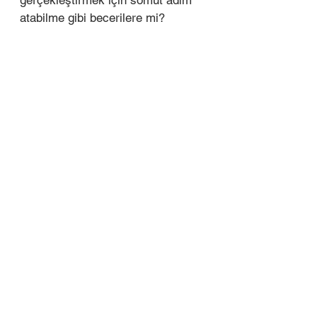
gerçekleştirmek için somut adım 
atabilme gibi becerilere mi? 
Hodri meydan!
Ayrıca Bakınız; 
Bir Yan İş Kurun!
***
Eğer henüz ücretsiz E bültenimize 
üye değilseniz, profesyonel 
gelişimine yönelik ipuçları için 
buradan üye olmayı unutmayın. 
Kendiniz için daha fazlasını 
yapmak ve kariyerinizde 
sıçramak, kendi işinizi kurmak, 
network edinmek gibi amaçlarınız 
varsa, adres 
Haddini Aş Kulübü!