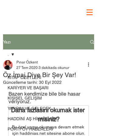
Yazı
.
Pınar Özkent
.
27 Tem 2020
3 dakikada okunur
Öz İmaj Diye Bir Şey Var!
KİTAP ÖZETLERİ
Güncelleme tarihi:
30 Eyl 2022
KARİYER VE BAŞARI
Bazen kendimize bile bile hasar 
KİŞİSEL GELİŞİM
veriyoruz. 
YATIRIM VE GELECEK
Daha fazlasını okumak ister 
misiniz?
HADDİNİ AŞ HİKAYELERİ
Bu özel yazıyı okumaya devam etmek 
PORTFÖY HABERLERİ
için haddinias.net sitesine abone olun.