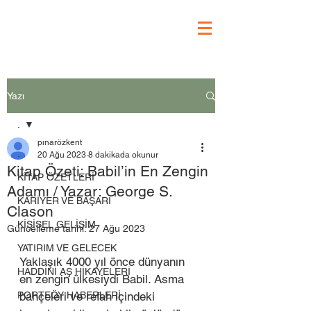
Yazı
.
pınarözkent
.
20 Ağu 2023
8 dakikada okunur
Kitap Özeti: Babil’in En Zengin
KİTAP ÖZETLERİ
Adamı / Yazar: George S.
KARİYER VE BAŞARI
Clason
KİŞİSEL GELİŞİM
Güncelleme tarihi:
27 Ağu 2023
YATIRIM VE GELECEK
Yaklaşık 4000 yıl önce dünyanın 
HADDİNİ AŞ HİKAYELERİ
en zengin ülkesiydi Babil. Asma 
PORTFÖY HABERLERİ
bahçeleri ve refah içindeki 