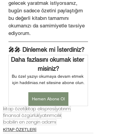
gelecek yaratmak istiyorsanız, 
bugün sadece özetini paylaştığım 
bu değerli kitabın tamamını 
okumanızı da samimiyetle tavsiye 
ediyorum. 
🎤🎤 Dinlemek mi İsterdiniz?
Daha fazlasını okumak ister 
misiniz?
Bu özel yazıyı okumaya devam etmek 
için haddinias.net sitesine abone olun.
Hemen Abone Ol
kitap özeti
kitap ekspresi
yatırım
finansal özgürlük
yatırımcılık
babilin en zengin adamı
KİTAP ÖZETLERİ