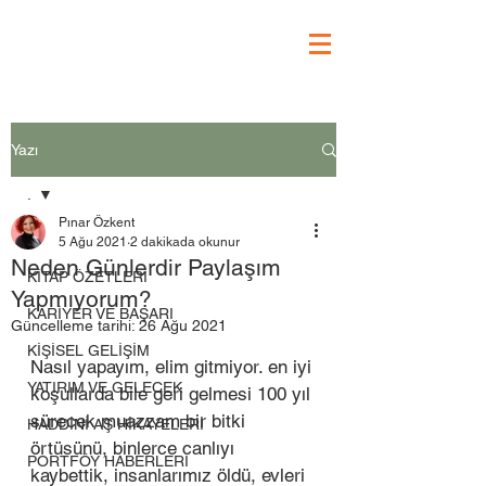
Yazı
.
Pınar Özkent
.
5 Ağu 2021
2 dakikada okunur
Neden Günlerdir Paylaşım
KİTAP ÖZETLERİ
Yapmıyorum?
KARİYER VE BAŞARI
Güncelleme tarihi:
26 Ağu 2021
KİŞİSEL GELİŞİM
Nasıl yapayım, elim gitmiyor. en iyi 
YATIRIM VE GELECEK
koşullarda bile geri gelmesi 100 yıl 
sürecek muazzam bir bitki 
HADDİNİ AŞ HİKAYELERİ
örtüsünü, binlerce canlıyı 
PORTFÖY HABERLERİ
kaybettik, insanlarımız öldü, evleri 