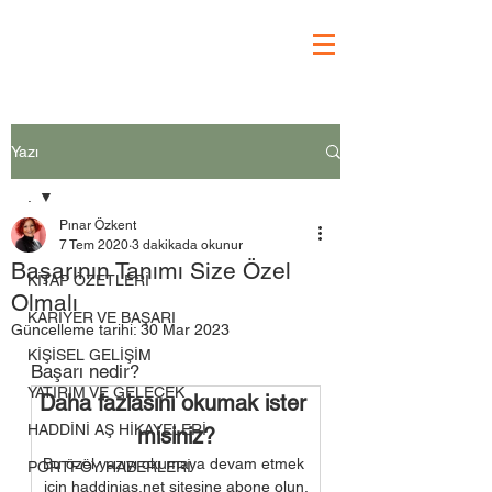
Yazı
.
Pınar Özkent
.
7 Tem 2020
3 dakikada okunur
Başarının Tanımı Size Özel
KİTAP ÖZETLERİ
Olmalı
KARİYER VE BAŞARI
Güncelleme tarihi:
30 Mar 2023
KİŞİSEL GELİŞİM
Başarı nedir? 
YATIRIM VE GELECEK
Daha fazlasını okumak ister 
HADDİNİ AŞ HİKAYELERİ
misiniz?
Bu özel yazıyı okumaya devam etmek 
PORTFÖY HABERLERİ
için haddinias.net sitesine abone olun.