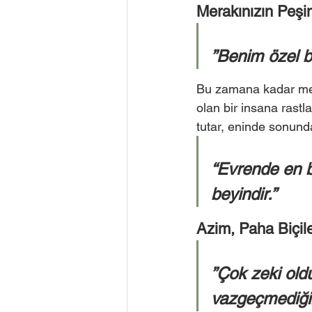
Merakınızın Peşi
”Benim özel bi
Bu zamana kadar mera
olan bir insana rast
tutar, eninde sonunda
“Evrende en b
beyindir.” 
Azim, Paha Biçil
”Çok zeki old
vazgeçmediği