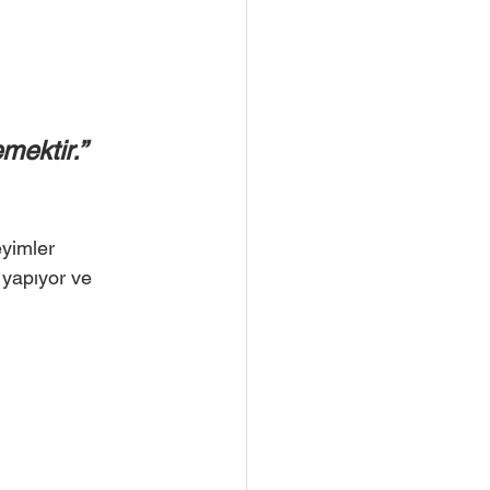
ektir.” 
eyimler 
 yapıyor ve 