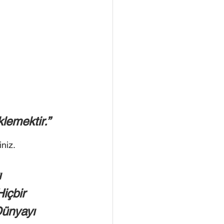
klemektir.” 
niz.  
 
içbir 
Dünyayı 