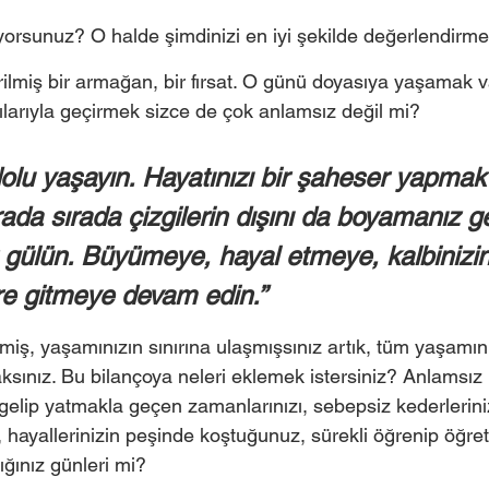
tiyorsunuz? O halde şimdinizi en iyi şekilde değerlendirme
rilmiş bir armağan, bir fırsat. O günü doyasıya yaşamak 
ılarıyla geçirmek sizce de çok anlamsız değil mi?  
dolu yaşayın. Hayatınızı bir şaheser yapmak
rada sırada çizgilerin dışını da boyamanız ge
 gülün. Büyümeye, hayal etmeye, kalbinizin
e gitmeye devam edin.” 
çmiş, yaşamınızın sınırına ulaşmışsınız artık, tüm yaşamın
sınız. Bu bilançoya neleri eklemek istersiniz? Anlamsız 
 gelip yatmakla geçen zamanlarınızı, sebepsiz kederlerini
i, hayallerinizin peşinde koştuğunuz, sürekli öğrenip öğrett
ğınız günleri mi? 