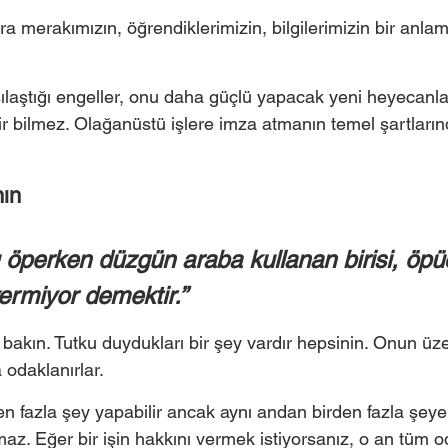
 merakımızın, öğrendiklerimizin, bilgilerimizin bir anlam
şılaştığı engeller, onu daha güçlü yapacak yeni heyecanlar
r bilmez. Olağanüstü işlere imza atmanın temel şartların
ın 
zı öperken düzgün araba kullanan birisi, öp
vermiyor demektir.” 
 bakın. Tutku duydukları bir şey vardır hepsinin. Onun üz
 odaklanırlar. 
en fazla şey yapabilir ancak aynı andan birden fazla şey
z. Eğer bir işin hakkını vermek istiyorsanız, o an tüm od