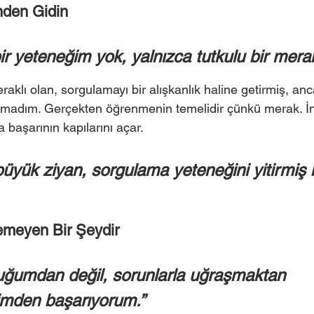
nden Gidin 
r yeteneğim yok, yalnızca tutkulu bir merak
klı olan, sorgulamayı bir alışkanlık haline getirmiş, anc
lamadım. Gerçekten öğrenmenin temelidir çünkü merak. İn
 başarının kapılarını açar.  
üyük ziyan, sorgulama yeteneğini yitirmiş b
emeyen Bir Şeydir 
uğumdan değil, sorunlarla uğraşmaktan 
mden başarıyorum.” 