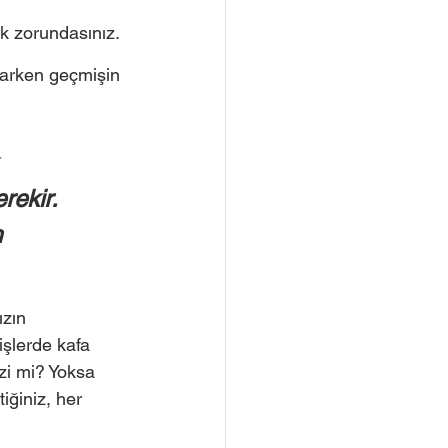
k zorundasınız. 
varken geçmişin 
 
rekir. 
 
ızın 
işlerde kafa 
zi mi? Yoksa 
iğiniz, her 