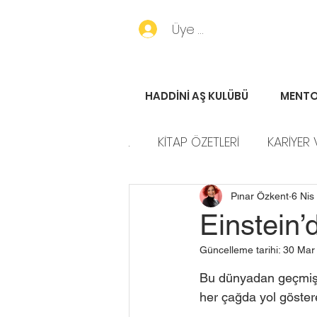
Üye Girişi
HADDİNİ AŞ KULÜBÜ
MENTO
.
KİTAP ÖZETLERİ
KARİYER 
HADDİNİ AŞ HİKAYELERİ
P
Pınar Özkent
6 Nis
Einstein’
Güncelleme tarihi:
30 Mar
Bu dünyadan geçmiş e
her çağda yol göstere