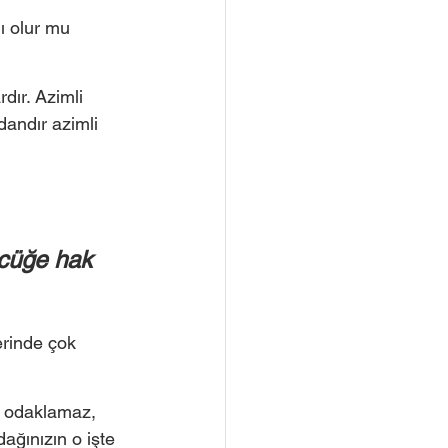
ı olur mu 
dır. Azimli 
dandır azimli 
ücüğe hak 
erinde çok 
e odaklamaz, 
ağınızın o işte 