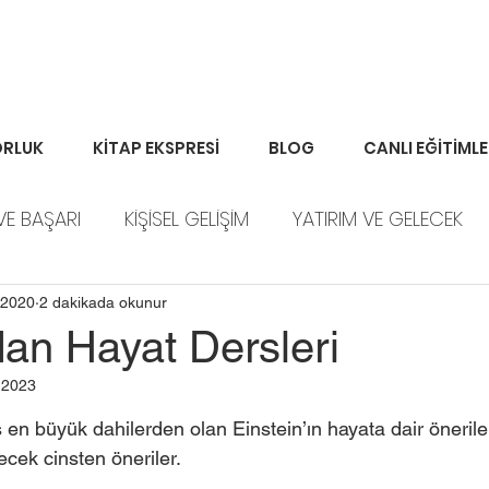
RLUK
KİTAP EKSPRESİ
BLOG
CANLI EĞİTİML
VE BAŞARI
KİŞİSEL GELİŞİM
YATIRIM VE GELECEK
ORTFÖY HABERLERİ
 2020
2 dakikada okunur
dan Hayat Dersleri
 2023
n büyük dahilerden olan Einstein’ın hayata dair öneriler
cek cinsten öneriler.  