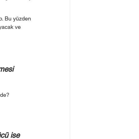
p. Bu yüzden 
ayacak ve 
mesi 
 de? 
cü ise 