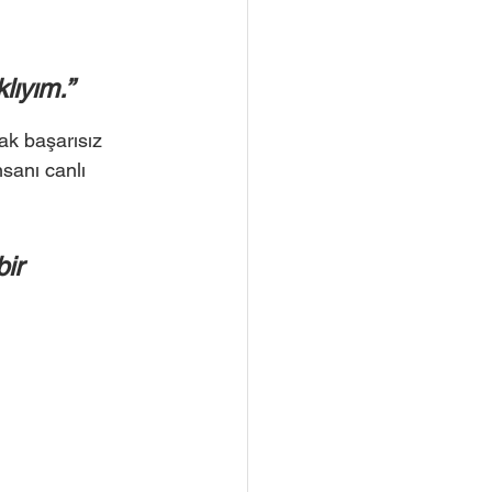
lıyım.” 
ak başarısız 
sanı canlı 
ir 