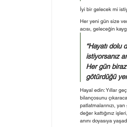
İyi bir gelecek mi is
Her yeni gün size ve
acısı, geleceğin kayg
“Hayatı dolu 
istiyorsanız a
Her gün biraz
götürdüğü yer
Hayal edin: Yıllar ge
bilançosunu çıkaracak
patlatmalarınızı, yan
değer kattığınız işler
anını doyasıya yaşadı