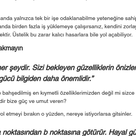
 anda yalnızca tek bir işe odaklanabilme yeteneğine sahi
nda birden fazla iş yüklemeye çalışırsanız, kendini zorl
ir. Üstelik bu zarar kalıcı hasarlara bile yol açabiliyor. 
akmayın 
er şeydir. Sizi bekleyen güzelliklerin önizle
 gücü bilgiden daha önemlidir.’’ 
bahşedilmiş en kıymetli özelliklerimizden değil mi sizce
dir bize güç ve umut veren?  
l etmeyi bırakın o yüzden, nereye istiyorlarsa gitsinler.  
 a noktasından b noktasına götürür. Hayal gü