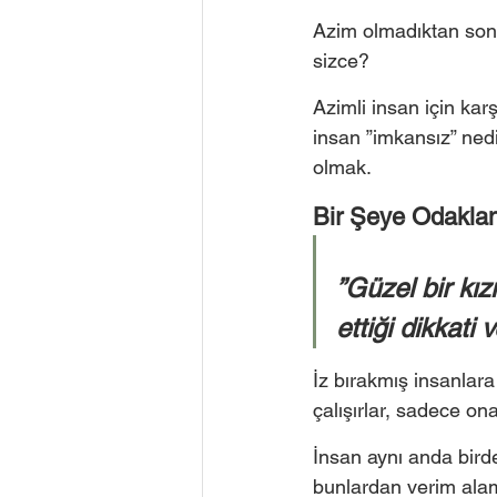
Azim olmadıktan sonra
sizce?  
Azimli insan için kar
insan ”imkansız” nedi
olmak.  
Bir Şeye Odaklan
”Güzel bir kı
ettiği dikkati 
İz bırakmış insanlara
çalışırlar, sadece ona
İnsan aynı anda bird
bunlardan verim alama