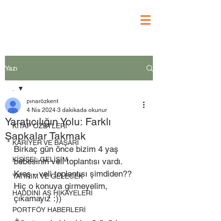
Yazı
.
pınarözkent
.
4 Nis 2024
3 dakikada okunur
Yaratıcılığın Yolu: Farklı
KİTAP ÖZETLERİ
Şapkalar Takmak
KARİYER VE BAŞARI
Birkaç gün önce bizim 4 yaş 
KİŞİSEL GELİŞİM
bebesinin veli toplantısı vardı. 
Kreş - veli toplantısı şimdiden?? 
YATIRIM VE GELECEK
Hiç o konuya girmeyelim, 
HADDİNİ AŞ HİKAYELERİ
çıkamayız :))  
PORTFÖY HABERLERİ