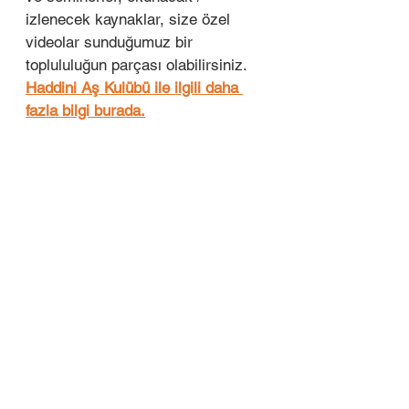
izlenecek kaynaklar, size özel 
videolar sunduğumuz bir 
toplululuğun parçası olabilirsiniz. 
Haddini Aş Kulübü ile ilgili daha 
fazla bilgi burada.
2) Kitap Ekspresi:
 Uluslararası 
bestseller olmuş, çoğu Türkçe'ye 
çevrilmemiş kişisel gelişim ve iş 
kitaplarının ana fikirleri ve en 
önemli ipuçları özetlediğimiz; 
Kitap 
Ekspresi'ne buradan abone 
olabilirsiniz! 
3) Mentorluk:
Eğer kariyerinizde 
ya da girişiminizde büyümeye 