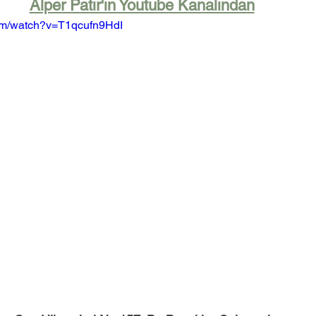
Alper Patır'ın Youtube Kanalından
com/watch?v=T1qcufn9HdI