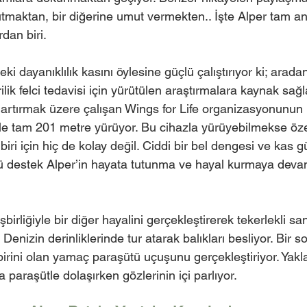
utmaktan, bir diğerine umut vermekten.. İşte Alper tam a
dan biri. 
i dayanıklılık kasını öylesine güçlü çalıştırıyor ki; arada
lik felci tedavisi için yürütülen araştırmalara kaynak sa
ı artırmak üzere çalışan Wings for Life organizasyonunu
le tam 201 metre yürüyor. Bu cihazla yürüyebilmekse özell
iri için hiç de kolay değil. Ciddi bir bel dengesi ve kas gü
ü destek Alper’in hayata tutunma ve hayal kurmaya deva
rliğiyle bir diğer hayalini gerçekleştirerek tekerlekli san
 Denizin derinliklerinde tur atarak balıkları besliyor. Bir so
irini olan yamaç paraşütü uçuşunu gerçekleştiriyor. Yakl
paraşütle dolaşırken gözlerinin içi parlıyor. 