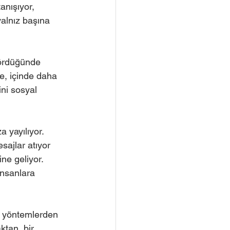
anışıyor, 
yalnız başına 
gördüğünde 
çe, içinde daha 
ni sosyal 
 yayılıyor. 
sajlar atıyor 
ne geliyor. 
insanlara 
ci yöntemlerden 
tan, bir 