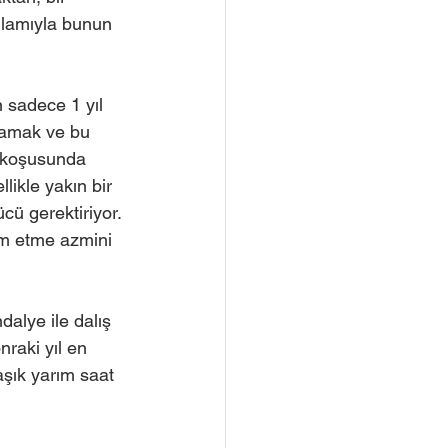
nlamıyla bunun 
n sadece 1 yıl 
ğlamak ve bu 
n koşusunda 
ikle yakın bir 
cü gerektiriyor. 
m etme azmini 
dalye ile dalış 
nraki yıl en 
aşık yarım saat 