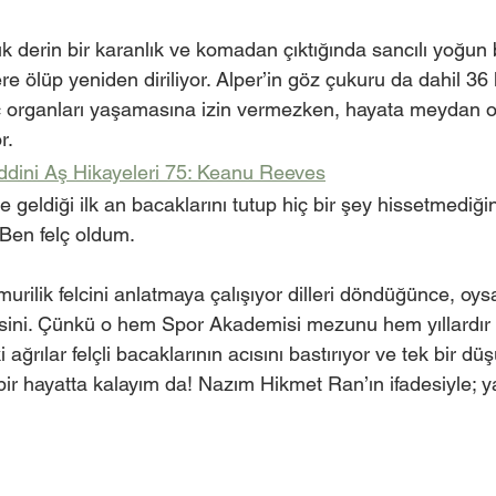
k derin bir karanlık ve komadan çıktığında sancılı yoğun 
re ölüp yeniden diriliyor. Alper’in göz çukuru da dahil 36 k
iç organları yaşamasına izin vermezken, hayata meydan 
r. 
dini Aş Hikayeleri 75: Keanu Reeves
e geldiği ilk an bacaklarını tutup hiç bir şey hissetmediğ
 Ben felç oldum. 
murilik felcini anlatmaya çalışıyor dilleri döndüğünce, oys
isini. Çünkü o hem Spor Akademisi mezunu hem yıllardır
ağrılar felçli bacaklarının acısını bastırıyor ve tek bir düş
bir hayatta kalayım da! Nazım Hikmet Ran’ın ifadesiyle; 