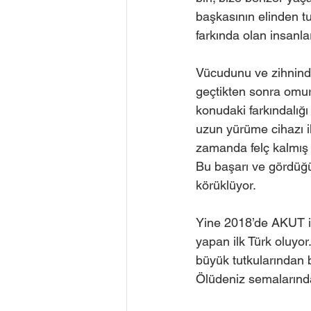
başkasının elinden t
farkında olan insanlar
Vücudunu ve zihnindek
geçtikten sonra omuri
konudaki farkındalığ
uzun yürüme cihazı i
zamanda felç kalmış b
Bu başarı ve gördüğ
körüklüyor. 
Yine 2018’de AKUT işbi
yapan ilk Türk oluyor.
büyük tutkularından b
Ölüdeniz semalarında 