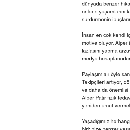
dünyada benzer hikaye
onların yaşamlarını ko
sürdürmenin ipuçların
İnsan en çok kendi i
motive oluyor. Alper 
fazlasını yapma arzus
medya hesaplarından
Paylaşımları öyle sam
Takipçileri artıyor, d
ve daha da önemlisi b
Alper Patır fizik te
yeniden umut vermek 
Yaşadığımız herhangi 
biri; bize benzer ya