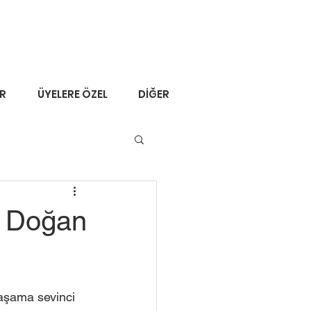
ER
ÜYELERE ÖZEL
DİĞER
n Doğan
aşama sevinci 