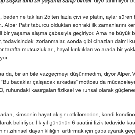
p başka türlü bir yaşama sahip olmak” 
diye tanımlıyor b
, bedenine takılan 25’ten fazla çivi ve platin, aylar süren
er.. Alper Patır taburcu olduktan sonraki ilk zamanlarını ke
i bir yaşama alışma çabasıyla geçiriyor. Ama ne büyük bi
ar, tedavisindeki zorlanmalar, sonda gibi cihazları daimi k
 tarafta mutsuzlukları, hayal kırıklıkları ve arada bir yok
or.  
lsa da, bir an bile vazgeçmeyi düşünmedim, diyor Alper. V
 “Bu bacaklar çalışacak arkadaş” mottosu da mücadeleye 
O, ruhundaki kasırgaları fiziksel ve ruhsal olarak güçlene
dan, kimsenin hayat akışını etkilemeden, kendi kendine
arak belirliyor. İlk yıl gününün 6 saatini fizik tedavide kasl
anını zihinsel dayanıklılığını arttırmak için çabalayarak geç