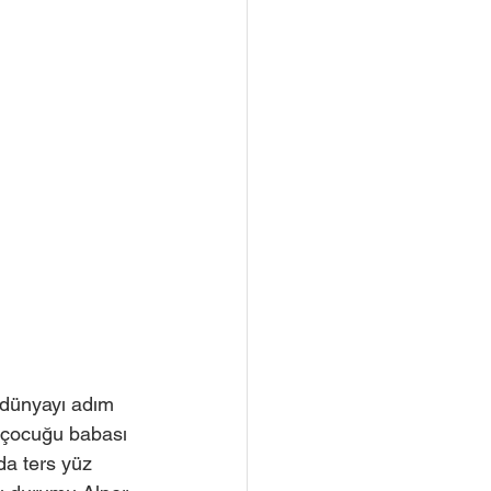
 dünyayı adım 
z çocuğu babası 
da ters yüz 