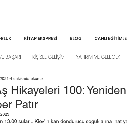
RLUK
KİTAP EKSPRESİ
BLOG
CANLI EĞİTİML
VE BAŞARI
KİŞİSEL GELİŞİM
YATIRIM VE GELECEK
ORTFÖY HABERLERİ
 2021
4 dakikada okunur
Aş Hikayeleri 100: Yenide
er Patır
 2023
13.00 suları.. Kiev’in kan dondurucu soğuklarına inat y