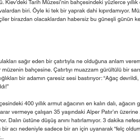
ü. Kiev’deki Tarih Müzesi’nin bahçesindeki yüzlerce yıllık 
alardan biri. Öyle ki tek bir yaprak dahi kıpırdamıyor. Mü
çiler birazdan olacaklardan habersiz bu güneşli günün key
ulakları sağır eden bir çatırtıyla ne olduğuna anlam verem
r müzenin bahçesine. Çatırtıyı muazzam gürültülü bir sarsın
lıkları bir adamın çaresiz sesi bastırıyor: “Ağaç devrildi,
dı!” 
esindeki 400 yıllık armut ağacının en kalın dalı, ağacın g
karar vermeye çalışan 35 yaşındaki Alper Patır’ın üzerine 2
yor. Dalın üstüne düşüş anını hatırlamıyor. 3 dakika nefess
 bir acı nedeniyle sadece bir an için uyanarak “felç oldum
..