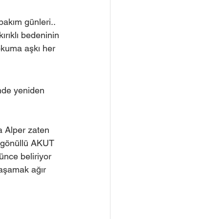
bakım günleri.. 
ırıklı bedeninin 
okuma aşkı her 
inde yeniden 
a Alper zaten 
 gönüllü AKUT 
ünce beliriyor 
yaşamak ağır 