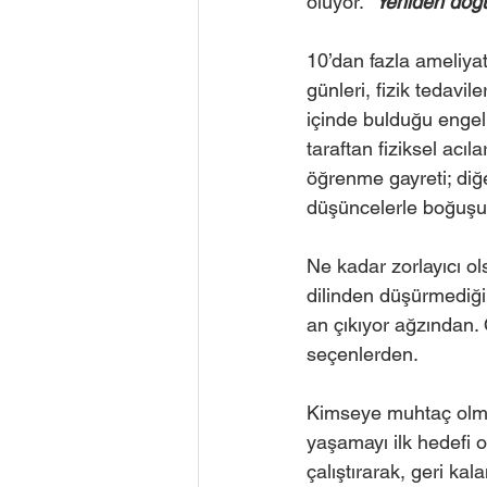
oluyor. 
“Yeniden doğu
10’dan fazla ameliyat
günleri, fizik tedavil
içinde bulduğu engell
taraftan fiziksel acıl
öğrenme gayreti; diğer
düşüncelerle boğuşuy
Ne kadar zorlayıcı o
dilinden düşürmediği
an çıkıyor ağzından. 
seçenlerden. 
Kimseye muhtaç olma
yaşamayı ilk hedefi ol
çalıştırarak, geri kal