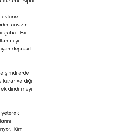
u durumu Alper. 
 hastane 
ndini ansızın 
r çaba.. Bir 
ullanmayı 
layan depresif 
e şimdilerde 
karar verdiği 
rek dindirmeyi 
 yeterek 
arını 
iriyor. Tüm 