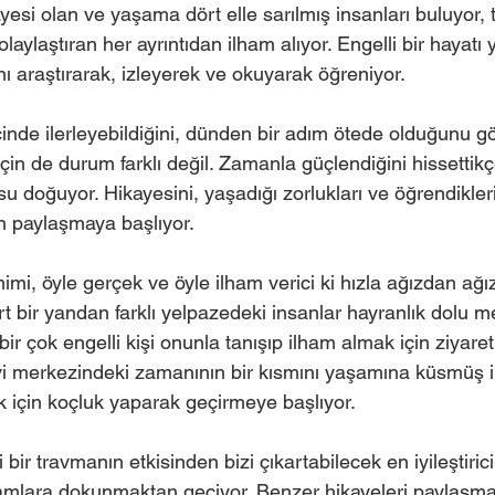
si olan ve yaşama dört elle sarılmış insanları buluyor, t
laylaştıran her ayrıntıdan ilham alıyor. Engelli bir hayatı 
ı araştırarak, izleyerek ve okuyarak öğreniyor.  
çinde ilerleyebildiğini, dünden bir adım ötede olduğunu 
için de durum farklı değil. Zamanla güçlendiğini hissettik
u doğuyor. Hikayesini, yaşadığı zorlukları ve öğrendikleri
 paylaşmaya başlıyor. 
imi, öyle gerçek ve öyle ilham verici ki hızla ağızdan ağıza
ört bir yandan farklı yelpazedeki insanlar hayranlık dolu me
ir çok engelli kişi onunla tanışıp ilham almak için ziyareti
davi merkezindeki zamanının bir kısmını yaşamına küsmüş 
için koçluk yaparak geçirmeye başlıyor. 
bir travmanın etkisinden bizi çıkartabilecek en iyileştiri
şamlara dokunmaktan geçiyor. Benzer hikayeleri paylaşmak