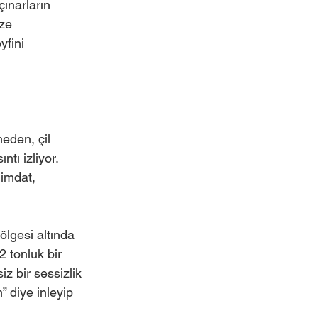
çınarların 
ze 
fini 
eden, çil 
tı izliyor. 
 imdat, 
ölgesi altında 
 tonluk bir 
iz bir sessizlik 
” diye inleyip 