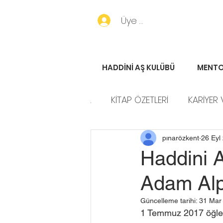
Üye Girişi
HADDİNİ AŞ KULÜBÜ
MENTO
.
KİTAP ÖZETLERİ
KARİYER 
HADDİNİ AŞ HİKAYELERİ
P
pınarözkent
26 Eyl
Haddini 
Adam Alp
Güncelleme tarihi:
31 Mar
1 Temmuz 2017 öğlen 