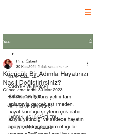
Yazı
.
Pınar Özkent
.
30 Kas 2021
2 dakikada okunur
Küçücük Bir Adımla Hayatınızı
KİTAP ÖZETLERİ
Nasıl Değiştirirsiniz?
KARİYER VE BAŞARI
Güncelleme tarihi:
30 Mar 2023
Bir insanın potansiyelini tam 
KİŞİSEL GELİŞİM
anlamıyla gerçekleştirmeden, 
YATIRIM VE GELECEK
hayal kurduğu şeylerin çok daha 
HADDİNİ AŞ HİKAYELERİ
azıyla yetindiği ve sadece hayatın 
ona verdikleriyle idare ettiği bir 
PORTFÖY HABERLERİ