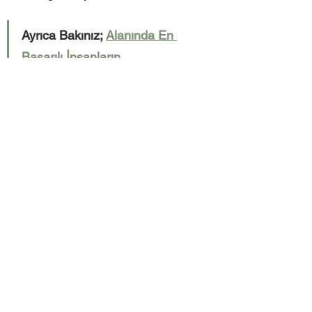
Ayrıca Bakınız; 
Alanında En 
Başarılı İnsanların 
Vazgeçemediği Alışkanlık: 5 
Saat Kuralı
başarı
uzun vadeli düşünme
mutluluk
hayat
KİŞİSEL GELİŞİM
Hepsini Gör
Son Yazılar