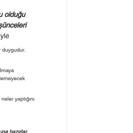
u olduğu 
şünceleri 
yle
r duygudur. 
ılmaya 
 edemeyecek 
eler yaptığını 
na hazırlar. 