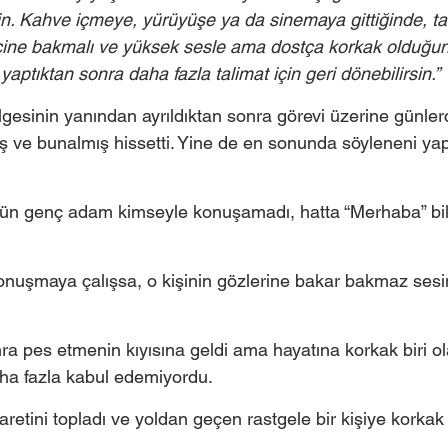
n. Kahve içmeye, yürüyüşe ya da sinemaya gittiğinde, tan
içine bakmalı ve yüksek sesle ama dostça korkak olduğun
aptıktan sonra daha fazla talimat için geri dönebilirsin.”
esinin yanından ayrıldıktan sonra görevi üzerine günler
 ve bunalmış hissetti. Yine de en sonunda söyleneni ya
 gün genç adam kimseyle konuşamadı, hatta “Merhaba” bi
onuşmaya çalışsa, o kişinin gözlerine bakar bakmaz sesin
nra pes etmenin kıyısına geldi ama hayatına korkak biri 
ha fazla kabul edemiyordu.
retini topladı ve yoldan geçen rastgele bir kişiye korka