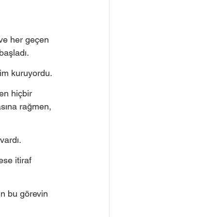
ve her geçen 
başladı.
şim kuruyordu.
n hiçbir 
asına rağmen, 
ardı. 
se itiraf 
n bu görevin 