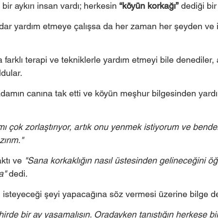
ir aykırı insan vardı; herkesin 
“köyün korkağı”
 dediği bi
ar yardım etmeye çalışsa da her zaman her şeyden ve iy
farklı terapi ve tekniklerle yardım etmeyi bile denediler,
dular. 
damın canına tak etti ve köyün meşhur bilgesinden yardı
 çok zorlaştırıyor, artık onu yenmek istiyorum ve benden
ırım."
tı ve 
"Sana korkaklığın nasıl üstesinden gelineceğini ö
a" 
dedi.
steyeceği şeyi yapacağına söz vermesi üzerine bilge de
irde bir ay yaşamalısın. Oradayken tanıştığın herkese bi