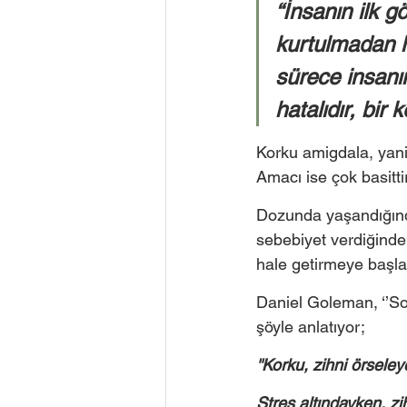
“İnsanın ilk 
kurtulmadan h
sürece insanın
hatalıdır, bir 
Korku amigdala, yani 
Amacı ise çok basittir
Dozunda yaşandığında
sebebiyet verdiğinde 
hale getirmeye başla
Daniel Goleman, ‘’So
şöyle anlatıyor; 
''Korku, zihni örsele
Stres altındayken, zi