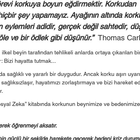
görevi korkuya boyun eğdirmektir. Korkudan 
içbir şey yapamayız. Ayağının altında kork
 eylemleri adidir, gerçek değil sahtedir, dü
köle ve bir ödlek gibi düşünür.”  
Thomas Carl
ilkel beyin tarafından tehlikeli anlarda ortaya çıkarılan bi
: Bizi hayatta tutmak... 
 sağlıklı ve yararlı bir duygudur. Ancak korku aşırı uyar
sağlıksızlaşır, hayatımızı zorlaştırmaya ve bizi hareket
r.
syal Zeka’’ kitabında korkunun beynimize ve bedenimize n
yerek öğrenmeyi aksatır. 
hin güçlü bir şekilde harekete geçerek bedeni kriz durumu