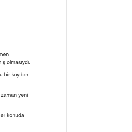
emen 
iş olmasıydı. 
ğu bir köyden 
er zaman yeni 
 her konuda 