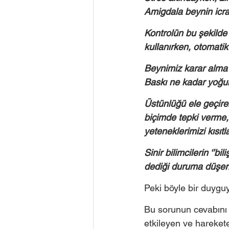
Amigdala beynin icra
Kontrolün bu şekilde 
kullanırken, otomatik
Beynimiz karar alma i
Baskı ne kadar yoğun
Üstünlüğü ele geçiren
biçimde tepki verme, 
yeteneklerimizi kısıtla
Sinir bilimcilerin ‘’bil
dediği duruma düşeriz
Peki böyle bir duyguy
Bu sorunun cevabını
etkileyen ve harekete