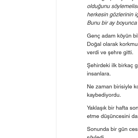
olduğunu söylemelisi
herkesin gözlerinin 
Bunu bir ay boyunca y
Genç adam köyün bilg
Doğal olarak korkmuş
verdi ve şehre gitti.
Şehirdeki ilk birkaç
insanlara. 
Ne zaman birisiyle k
kaybediyordu. 
Yaklaşık bir hafta so
etme düşüncesini da
Sonunda bir gün cesa
söyledi.