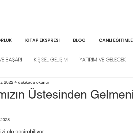
RLUK
KİTAP EKSPRESİ
BLOG
CANLI EĞİTİML
VE BAŞARI
KİŞİSEL GELİŞİM
YATIRIM VE GELECEK
ORTFÖY HABERLERİ
az 2022
4 dakikada okunur
ımızın Üstesinden Gelmen
 2023
zi ele geçirebiliyor.