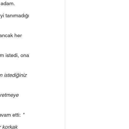
r adam.
i tanımadığı 
 ancak her 
m istedi, ona 
 istediğiniz 
ğretmeye 
vam etti:
 "
r korkak 