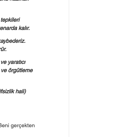
epkileri 
enarda kalır. 
kaybederiz. 
ür.
ve yaratıcı 
a ve örgütleme 
fsizlik hali) 
Beni gerçekten 