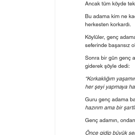
Ancak tüm köyde tek b
Bu adama kim ne kad
herkesten korkardı. 
Köylüler, genç adama 
seferinde başarısız ol
Sonra bir gün genç a
giderek şöyle dedi:
“Korkaklığım yaşamımı
her şeyi yapmaya haz
Guru genç adama bak
hazırım ama bir şartl
Genç adamın, ondan i
Önce gidip büyük şeh