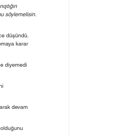
ıştığın 
u söylemelisin. 
ce düşündü. 
pmaya karar 
le diyemedi 
i 
olarak devam 
k olduğunu 