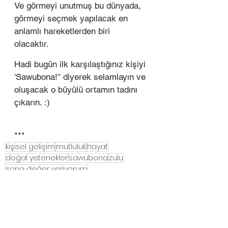
Ve görmeyi unutmuş bu dünyada, 
görmeyi seçmek yapılacak en 
anlamlı hareketlerden biri 
olacaktır. 
Hadi bugün ilk karşılaştığınız kişiyi 
'Sawubona!'' diyerek selamlayın ve 
oluşacak o büyülü ortamın tadını 
çıkarın. :) 
***
kişisel gelişim
mutluluk
hayat
doğal yetenekler
sawubona
zulu
sana değer veriyorum
sana saygı duyuyorum
KİŞİSEL GELİŞİM