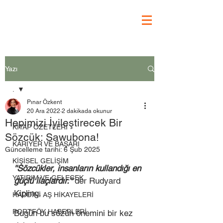
Yazı
.
Pınar Özkent
.
20 Ara 2022
2 dakikada okunur
Hepimizi İyileştirecek Bir
KİTAP ÖZETLERİ
Sözcük: Sawubona!
KARİYER VE BAŞARI
Güncelleme tarihi:
6 Şub 2025
KİŞİSEL GELİŞİM
''Sözcükler, insanların kullandığı en 
YATIRIM VE GELECEK
güçlü ilaçlardır.'' 
der Rudyard 
Kipling.
HADDİNİ AŞ HİKAYELERİ
PORTFÖY HABERLERİ
Bugün bu sözün önemini bir kez 