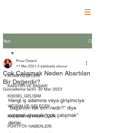
Yazı
.
Pınar Özkent
.
11 Mar 2021
3 dakikada okunur
Çok Çalışmak Neden Abartılan
KİTAP ÖZETLERİ
Bir Değerdir?
KARİYER VE BAŞARI
Güncelleme tarihi:
30 Mar 2023
KİŞİSEL GELİŞİM
Hangi iş adamına veya girişimciye 
YATIRIM VE GELECEK
''başarının tek sırrı nedir?'' diye 
soracak olursak ''çok çalışmak'' 
HADDİNİ AŞ HİKAYELERİ
derler. 
PORTFÖY HABERLERİ