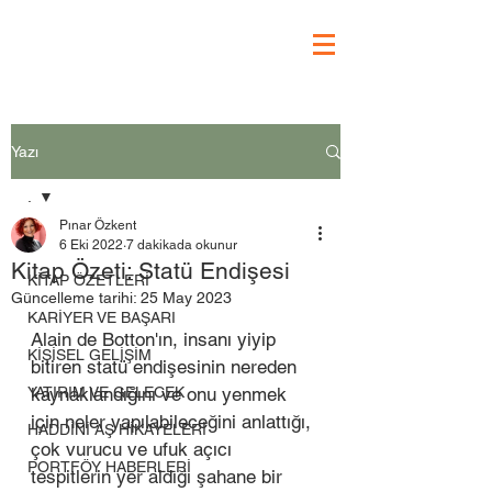
Yazı
.
Pınar Özkent
.
6 Eki 2022
7 dakikada okunur
Kitap Özeti: Statü Endişesi
KİTAP ÖZETLERİ
Güncelleme tarihi:
25 May 2023
KARİYER VE BAŞARI
Alain de Botton'ın, insanı yiyip 
KİŞİSEL GELİŞİM
bitiren statü endişesinin nereden 
YATIRIM VE GELECEK
kaynaklandığını ve onu yenmek 
için neler yapılabileceğini anlattığı, 
HADDİNİ AŞ HİKAYELERİ
çok vurucu ve ufuk açıcı 
PORTFÖY HABERLERİ
tespitlerin yer aldığı şahane bir 