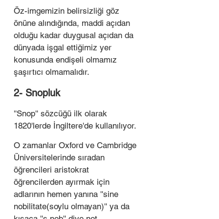
Öz-imgemizin belirsizliği göz 
önüne alındığında, maddi açıdan 
olduğu kadar duygusal açıdan da 
dünyada işgal ettiğimiz yer 
konusunda endişeli olmamız 
şaşırtıcı olmamalıdır.
2- Snopluk 
''Snop'' sözcüğü ilk olarak 
1820'lerde İngiltere'de kullanılıyor. 
O zamanlar Oxford ve Cambridge 
Üniversitelerinde sıradan 
öğrencileri aristokrat 
öğrencilerden ayırmak için 
adlarının hemen yanına ''sine 
nobilitate(soylu olmayan)'' ya da 
kısaca ''s.nob'' diye not 