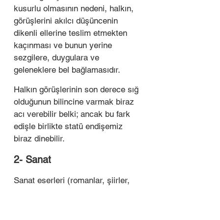
kusurlu olmasının nedeni, halkın, 
görüşlerini akılcı düşüncenin 
dikenli ellerine teslim etmekten 
kaçınması ve bunun yerine 
sezgilere, duygulara ve 
geleneklere bel bağlamasıdır. 
Halkın görüşlerinin son derece sığ 
olduğunun bilincine varmak biraz 
acı verebilir belki; ancak bu fark 
edişle birlikte statü endişemiz 
biraz dinebilir. 
2- Sanat
Sanat eserleri (romanlar, şiirler, 
oyunlar, resimler ve filmler), 
gizlice ve derinden derine 
gönlümüzü fethedebilir, hem 