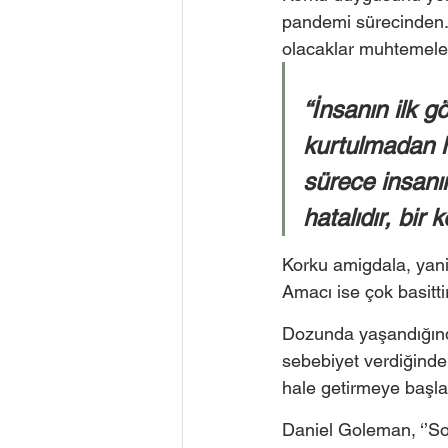
pandemi sürecinden. 
olacaklar muhtemele
“İnsanın ilk 
kurtulmadan h
sürece insanın
hatalıdır, bir 
Korku amigdala, yani 
Amacı ise çok basittir
Dozunda yaşandığında
sebebiyet verdiğinde 
hale getirmeye başla
Daniel Goleman, ‘’So