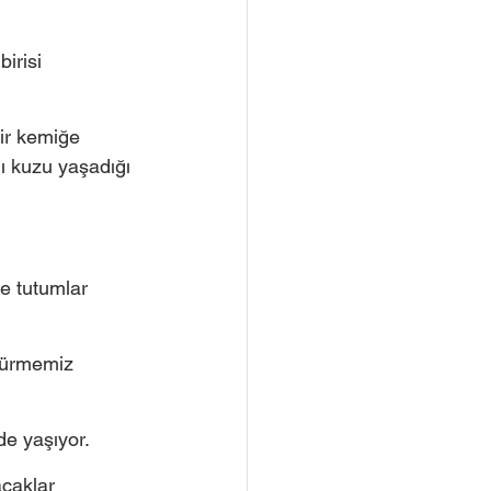
irisi 
bir kemiğe 
ı kuzu yaşadığı 
e tutumlar 
dürmemiz 
e yaşıyor. 
caklar 