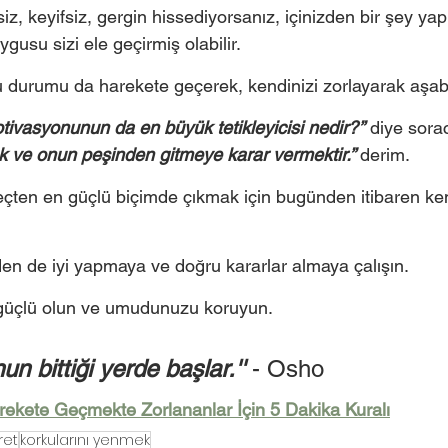
z, keyifsiz, gergin hissediyorsanız, içinizden bir şey ya
gusu sizi ele geçirmiş olabilir.  
u durumu da harekete geçerek, kendinizi zorlayarak aşabil
ivasyonunun da en büyük tetikleyicisi nedir?’’
 diye sora
mek ve onun peşinden gitmeye karar vermektir.’’ 
derim.
eçten en güçlü biçimde çıkmak için bugünden itibaren ken
den de iyi yapmaya ve doğru kararlar almaya çalışın.
 güçlü olun ve umudunuzu koruyun.
un bittiği yerde başlar.'' 
- Osho 
rekete Geçmekte Zorlananlar İçin 5 Dakika Kuralı
ret
korkularını yenmek