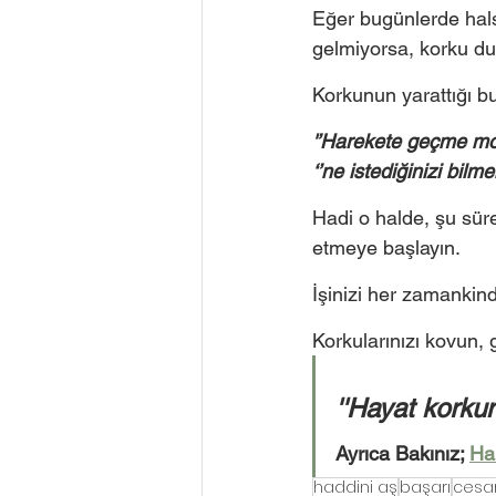
Eğer bugünlerde halsi
gelmiyorsa, korku duy
Korkunun yarattığı b
'’Harekete geçme mot
‘’ne istediğinizi bil
Hadi o halde, şu sür
etmeye başlayın. 
İşinizi her zamankin
Korkularınızı kovun,
''Hayat korkun
Ayrıca Bakınız; 
Ha
haddini aş
başarı
cesa