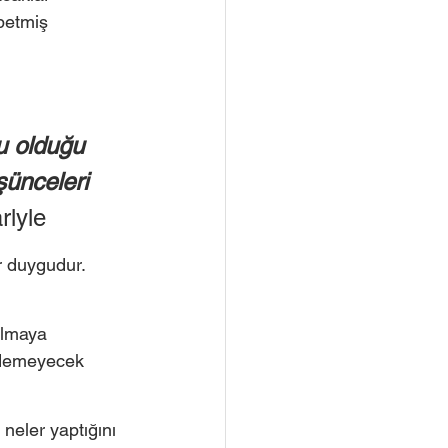
betmiş 
u olduğu 
şünceleri 
lyle
r duygudur. 
ılmaya 
 edemeyecek 
eler yaptığını 