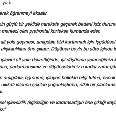
iyori: 
yerek öğrenmeyi aksatır. 
hin güçlü bir şekilde harekete geçerek bedeni kriz durumu
 merkezi olan prefrontal kortekse kumanda eder. 
alt yola geçmesi, amigdala bizi kurtarmak için içgüdüsel t
 alışkanlıkları öne çıkarır. Düşünen beyin bu süre içinde k
şlevini alt yola devrettiğinde, iyi düşünme yeteneğimizi 
sa, performansımız ve düşüncelerimiz o kadar zarar gör
 amigdala; öğrenme, işleyen bellekte bilgi tutma, esnek 
dikkati istenen şekilde yoğunlaştırma, etkili bir planlam
r. 
şsel işlevsizlik (ilgisizliğin ve karamsarlığın öne çıktığı keyif
.’’ 