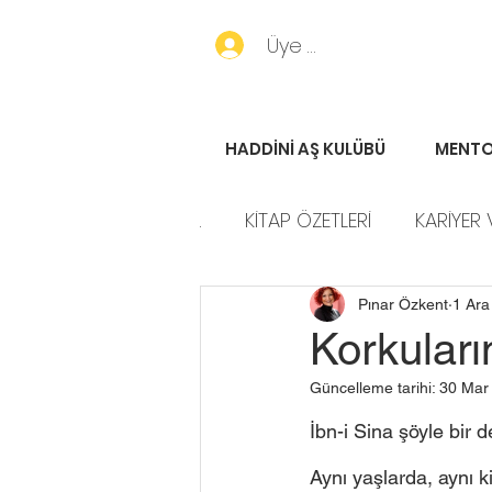
Üye Girişi
HADDİNİ AŞ KULÜBÜ
MENTO
.
KİTAP ÖZETLERİ
KARİYER 
HADDİNİ AŞ HİKAYELERİ
P
Pınar Özkent
1 Ara
Korkuları
Güncelleme tarihi:
30 Mar
İbn-i Sina şöyle bir 
Aynı yaşlarda, aynı k