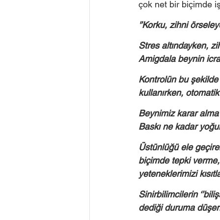
çok net bir biçimde işl
'’Korku, zihni örsele
Stres altındayken, zi
Amigdala beynin icra
Kontrolün bu şekilde 
kullanırken, otomatik
Beynimiz karar alma i
Baskı ne kadar yoğun
Üstünlüğü ele geçiren
biçimde tepki verme, 
yeteneklerimizi kısıtla
Sinirbilimcilerin ‘’bili
dediği duruma düşeriz