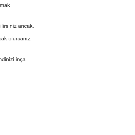
pmak 
irsiniz ancak. 
cak olursanız, 
dinizi inşa 