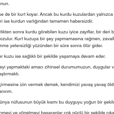
unun. 
e de bir kurt koyar. Ancak bu kurdu kuzulardan yalnızca b
ri ise kurdun varlığından tamamen habersizdir. 
ikten sonra kurdu görebilen kuzu iyice zayıflar, bir deri 
bozulur. Kurt kuzuya bir şey yapmamasına rağmen, zavall
nme yetersizliği yüzünden bir süre sonra ölür gider.
 kuzu ise sağlıklı bir şekilde yaşamaya devam eder. 
neyi yapmaktaki amacı zihinsel durumumuzun, duygular v
aştırmaktı.
eçirmesine izin vermek demek, kendimizi yavaş yavaş öl
anırım. 
 dünya nüfusunun büyük kısmı bu duyguyu yoğun bir şekild
eyi ve yönetmeyi başaranlar çok güçlü bir şekilde çıka