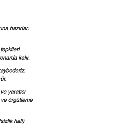
na hazırlar. 
epkileri 
enarda kalır. 
kaybederiz. 
ür. 
ve yaratıcı 
a ve örgütleme 
sizlik hali) 