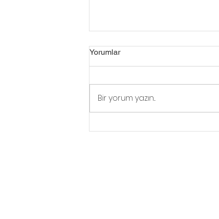
Yorumlar
Bir yorum yazın...
Aslında Dev Bir Fil Kadar
Güçlüsünüz
Haddini Aş Kulübü'nde Nel
Seni eğitim ve seminerler, blog y