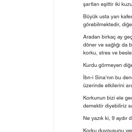
şartları eşittir iki kuz
Büyük usta yan kafes
görebilmektedir, diğe
Aradan birkaç ay geçt
döner ve sağlığı da 
korku, stres ve besle
Kurdu görmeyen diğer
İbn-i Sina’nın bu de
üzerinde etkilerini ar
Korkunun bizi ele g
demektir diyebiliriz s
Ne yazık ki, 9 aydır
Korku duygusunu yenm