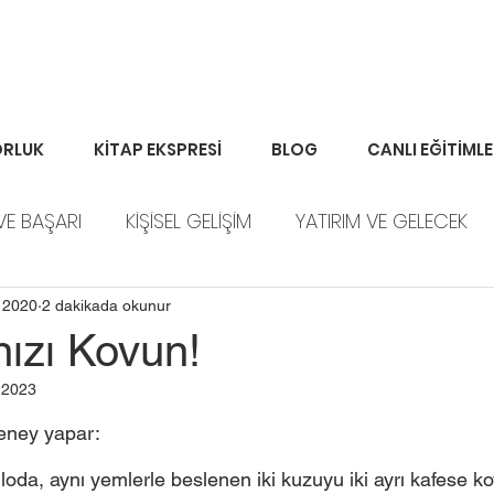
RLUK
KİTAP EKSPRESİ
BLOG
CANLI EĞİTİML
VE BAŞARI
KİŞİSEL GELİŞİM
YATIRIM VE GELECEK
ORTFÖY HABERLERİ
 2020
2 dakikada okunur
nızı Kovun!
 2023
deney yapar: 
iloda, aynı yemlerle beslenen iki kuzuyu iki ayrı kafese k