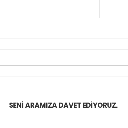
İçimizdeki İtici Güç: Kaygı
er Yapıyoruz?
BLOG
SENİ ARAMIZA DAVET EDİYORUZ.
HADDİNİ AŞ
azıları, canlı