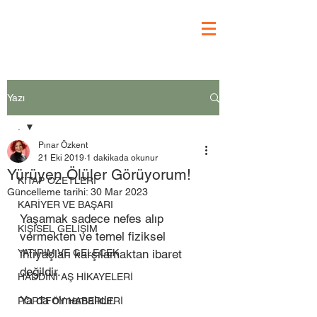
Yazı
.
Pınar Özkent
.
21 Eki 2019
1 dakikada okunur
Yürüyen Ölüler Görüyorum!
KİTAP ÖZETLERİ
Güncelleme tarihi:
30 Mar 2023
KARİYER VE BAŞARI
Yaşamak sadece nefes alıp 
KİŞİSEL GELİŞİM
vermekten ve temel fiziksel 
YATIRIM VE GELECEK
ihtiyaçları karşılamaktan ibaret 
değildir. 
HADDİNİ AŞ HİKAYELERİ
Ya da olmamalıdır. 
PORTFÖY HABERLERİ