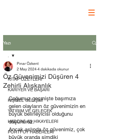
Yazı
.
Pınar Özkent
.
2 May 2024
4 dakikada okunur
Öz Güvenimizi Düşüren 4
KİTAP ÖZETLERİ
Zehirli Alışkanlık
KARİYER VE BAŞARI
Çoğumuz geçmişte başımıza 
KİŞİSEL GELİŞİM
gelen olayların öz güvenimizin en 
YATIRIM VE GELECEK
büyük belirleyicisi olduğunu 
düşünürüz. 
HADDİNİ AŞ HİKAYELERİ
Ancak aslında öz güvenimiz, çok 
PORTFÖY HABERLERİ
büyük oranda şimdiki 