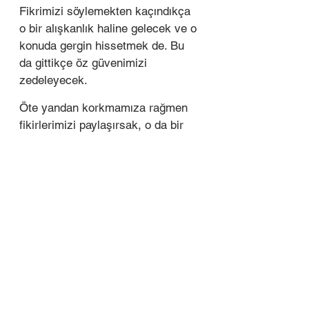
Fikrimizi söylemekten kaçındıkça 
o bir alışkanlık haline gelecek ve o 
konuda gergin hissetmek de. Bu 
da gittikçe öz güvenimizi 
zedeleyecek. 
Öte yandan korkmamıza rağmen 
fikirlerimizi paylaşırsak, o da bir 
alışkanlık haline gelecek ve 
gittikçe kendimize daha çok 
güvenmeye başlayacağız. 
Duygularımız bizi korkuyla 
uzaklaştırırken değerlerimize göre 
hareket etmenin bu kadar zor 
olmasının nedenlerinden biri, 
duygularımıza dolaylı olarak 
güvenme alışkanlığımız aslında. 