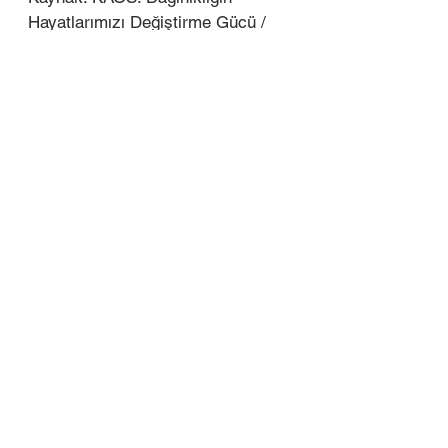
Hayatlarımızı Değiştirme Gücü / 
Tim Harford
haddini aş
başarı
yaratıcılık
KİŞİSEL GELİŞİM
Hepsini Gör
Son Yazılar