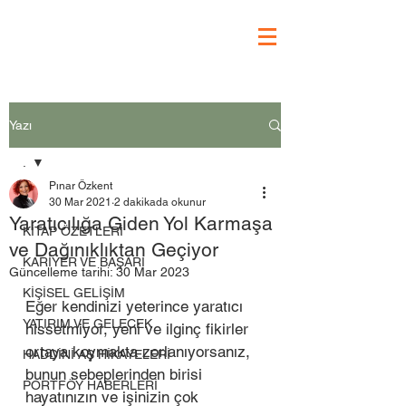
Yazı
.
Pınar Özkent
.
30 Mar 2021
2 dakikada okunur
Yaratıcılığa Giden Yol Karmaşa
KİTAP ÖZETLERİ
ve Dağınıklıktan Geçiyor
KARİYER VE BAŞARI
Güncelleme tarihi:
30 Mar 2023
KİŞİSEL GELİŞİM
Eğer kendinizi yeterince yaratıcı 
YATIRIM VE GELECEK
hissetmiyor, yeni ve ilginç fikirler 
ortaya koymakta zorlanıyorsanız, 
HADDİNİ AŞ HİKAYELERİ
bunun sebeplerinden birisi 
PORTFÖY HABERLERİ
hayatınızın ve işinizin çok 