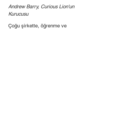
Andrew Barry, Curious Lion'un 
Kurucusu
Çoğu şirkette, öğrenme ve 
çalışma iki ayrı şey olarak ele 
alınır.
Eğitim ve Gelişim departmanları, 
çalışanları yukarıdan aşağıya bir 
yaklaşımla sunulan pasif bir içeriği 
öğrenmek için işlerinden zaman 
ayırmaya ikna eder. Ancak sorun 
şu ki; biz böyle öğrenmiyoruz.
En iyi öğrenme yöntemi, 
merakımızı takip ederek ve benzer 
bir yolculuktaki benzer insanlarla  
bağlantı kurarak öğrenmektir. 