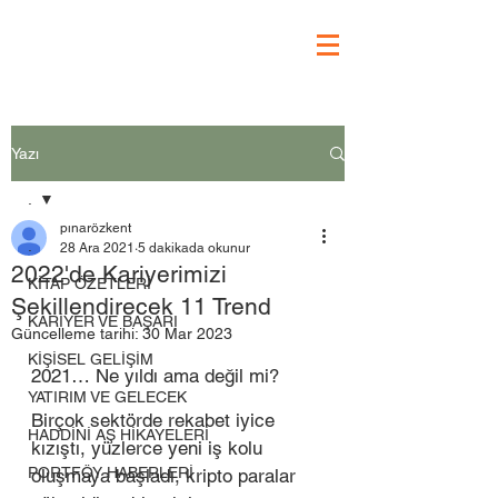
Yazı
.
pınarözkent
.
28 Ara 2021
5 dakikada okunur
2022'de Kariyerimizi
KİTAP ÖZETLERİ
Şekillendirecek 11 Trend
KARİYER VE BAŞARI
Güncelleme tarihi:
30 Mar 2023
KİŞİSEL GELİŞİM
2021… Ne yıldı ama değil mi? 
YATIRIM VE GELECEK
Birçok sektörde rekabet iyice 
HADDİNİ AŞ HİKAYELERİ
kızıştı, yüzlerce yeni iş kolu 
PORTFÖY HABERLERİ
oluşmaya başladı, kripto paralar 