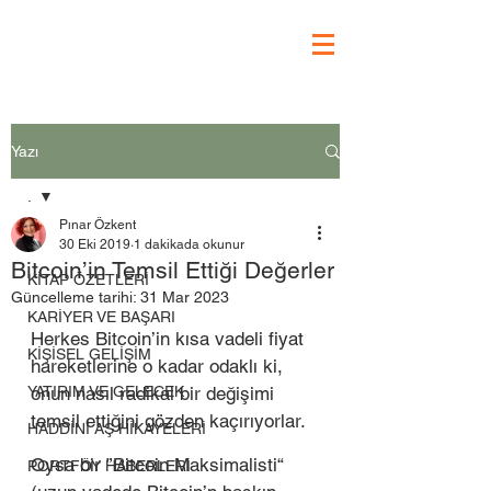
Yazı
.
Pınar Özkent
.
30 Eki 2019
1 dakikada okunur
Bitcoin’in Temsil Ettiği Değerler
KİTAP ÖZETLERİ
Güncelleme tarihi:
31 Mar 2023
KARİYER VE BAŞARI
Herkes Bitcoin’in kısa vadeli fiyat 
KİŞİSEL GELİŞİM
hareketlerine o kadar odaklı ki, 
YATIRIM VE GELECEK
onun nasıl radikal bir değişimi 
temsil ettiğini gözden kaçırıyorlar. 
HADDİNİ AŞ HİKAYELERİ
Oysa bir ”Bitcoin Maksimalisti“ 
PORTFÖY HABERLERİ