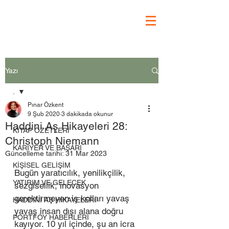
Yazı
.
Pınar Özkent
.
9 Şub 2020
3 dakikada okunur
Haddini Aş Hikayeleri 28:
KİTAP ÖZETLERİ
Christoph Niemann
KARİYER VE BAŞARI
Güncelleme tarihi:
31 Mar 2023
KİŞİSEL GELİŞİM
Bugün yaratıcılık, yenilikçilik, 
YATIRIM VE GELECEK
sezgisellik, inovasyon 
gerektirmeyen iş kolları yavaş 
HADDİNİ AŞ HİKAYELERİ
yavaş insan dışı alana doğru 
PORTFÖY HABERLERİ
kayıyor. 10 yıl içinde, şu an icra 