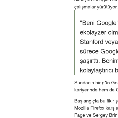
çalışmalar yürütüyor.
"Beni Google'
ekolayzer olma
Stanford veya
sürece Google
şaşırttı. Benim
kolaylaştırıcı
Sundar'ın bir gün Goo
kariyerinde hem de G
Başlangıçta bu fikir ş
Mozilla Firefox karşı
Page ve Sergey Brin’i