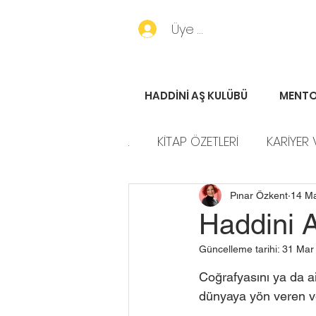
Üye Girişi
HADDİNİ AŞ KULÜBÜ
MENTO
.
KİTAP ÖZETLERİ
KARİYER 
HADDİNİ AŞ HİKAYELERİ
P
Pınar Özkent
14 M
Haddini A
Güncelleme tarihi:
31 Mar
Coğrafyasını ya da ai
dünyaya yön veren ve