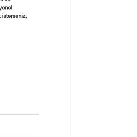
yonel 
 isterseniz,