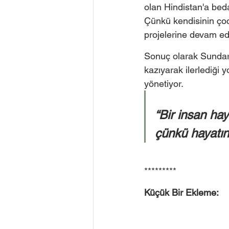
olan Hindistan'a bedav
Çünkü kendisinin çoc
projelerine devam edi
Sonuç olarak Sundar 
kazıyarak ilerlediği 
yönetiyor.
“Bir insan haya
çünkü hayatınd
*********
Küçük Bir Ekleme: 