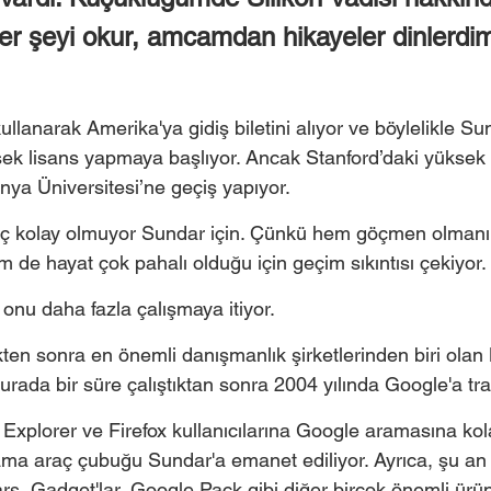
her şeyi okur, amcamdan hikayeler dinlerdim
kullanarak Amerika'ya gidiş biletini alıyor ve böylelikle Su
sek lisans yapmaya başlıyor. Ancak Stanford’daki yüksek l
nya Üniversitesi’ne geçiş yapıyor. 
ç kolay olmuyor Sundar için. Çünkü hem göçmen olmanın 
em de hayat çok pahalı olduğu için geçim sıkıntısı çekiyor. 
 onu daha fazla çalışmaya itiyor. 
ikten sonra en önemli danışmanlık şirketlerinden biri ola
urada bir süre çalıştıktan sonra 2004 yılında Google'a tra
 Explorer ve Firefox kullanıcılarına Google aramasına kol
ma araç çubuğu Sundar'a emanet ediliyor. Ayrıca, şu an
, Gadget'lar, Google Pack gibi diğer birçok önemli ürü