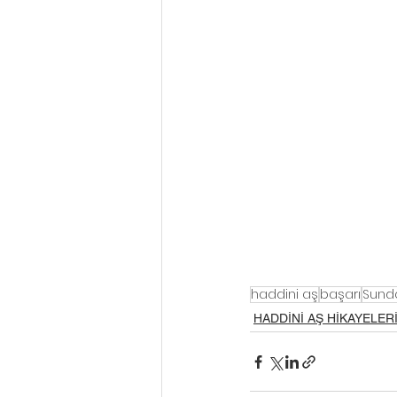
haddini aş
başarı
Sunda
HADDİNİ AŞ HİKAYELER