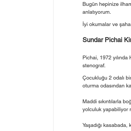
Bugün hepinize ilham
anlatıyorum.
İyi okumalar ve şaha
Sundar Pichai Ki
Pichai, 1972 yılında 
stenograf. 
Çocukluğu 2 odalı bir
oturma odasından kard
Maddi sıkıntılarla b
yolculuk yapabiliyor n
Yaşadığı kasabada, k