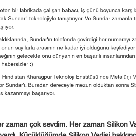
reten bir fabrikada çalışan babası, iş günü boyunca karşıla
rak Sundar'ı teknolojiyle tanıştırıyor. Ve Sundar zamanla t
şlıyor.
ın aldıklarında, Sundar'ın telefonda çevirdiği her numarayı
 onun sayılarla arasının ne kadar iyi olduğunu keşfediyor a
eğinin gelecekte onu dünyanın en başarılı insanlarından b
habersizler :)
si Hindistan Kharagpur Teknoloji Enstitüsü’nde Metalürji M
or Sundar'ı. Buradan dereceyle mezun olduktan sonra St
rs kazanmayı başarıyor. 
her zaman çok sevdim. Her zaman Silikon Va
vardı. Küçüklüğümde Silikon Vadisi hakkın