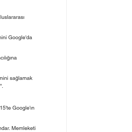
uslararası 
hini Google'da 
ılığına 
imini sağlamak 
'.
15'te Google'ın 
ndar. Memleketi 