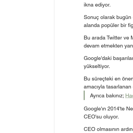
ikna ediyor. 
Sonuç olarak bugün e
alanda popüler bir fig
Bu arada Twitter ve M
devam etmekten yana 
Google'daki başarıla
yükseltiyor. 
Bu süreçteki en öneml
amacıyla tasarlanan d
Ayrıca bakınız; 
Had
Google'ın 2014'te Ne
CEO'su oluyor. 
CEO olmasının ardınd