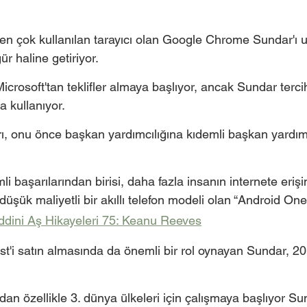
n çok kullanılan tarayıcı olan Google Chrome Sundar'ı ul
ür haline getiriyor. 
icrosoft'tan teklifler almaya başlıyor, ancak Sundar terci
kullanıyor. 
rı, onu önce başkan yardımcılığına kıdemli başkan yardımc
i başarılarından birisi, daha fazla insanın internete eriş
üşük maliyetli bir akıllı telefon modeli olan “Android One'
dini Aş Hikayeleri 75: Keanu Reeves
st'i satın almasında da önemli bir rol oynayan Sundar, 20
an özellikle 3. dünya ülkeleri için çalışmaya başlıyor Su