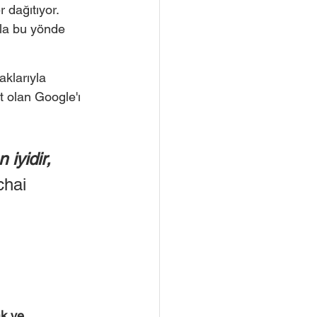
 dağıtıyor.  
ala bu yönde 
klarıyla 
t olan Google'ı 
 iyidir, 
chai
k ve 