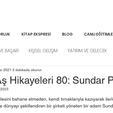
RLUK
KİTAP EKSPRESİ
BLOG
CANLI EĞİTİML
VE BAŞARI
KİŞİSEL GELİŞİM
YATIRIM VE GELECEK
ORTFÖY HABERLERİ
ar 2021
3 dakikada okunur
ş Hikayeleri 80: Sundar P
 2023
lesini bahane etmeden, kendi tırnaklarıyla kazıyarak ilerl
 dünyayı şekillendiren bir şirketi yöneten bir adam Sunda