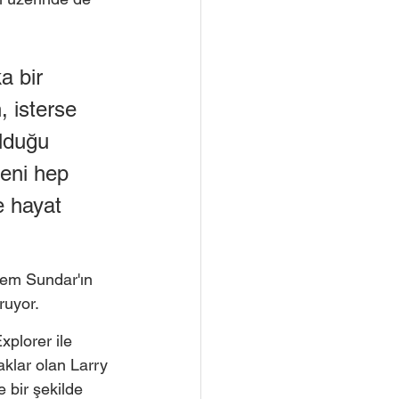
a bir 
, isterse 
lduğu 
beni hep 
e hayat 
 hem Sundar'ın 
uyor. 
xplorer ile 
aklar olan Larry 
 bir şekilde 