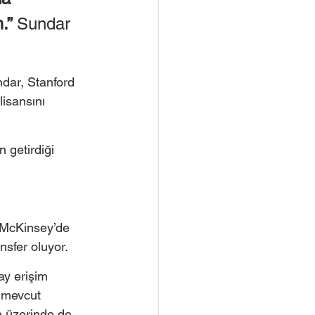
.” 
Sundar 
ndar, Stanford 
isansını 
getirdiği 
n McKinsey’de 
nsfer oluyor.
ay erişim 
 mevcut 
n üzerinde de 