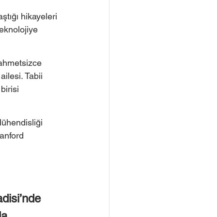
ştığı hikayeleri 
eknolojiye 
 zahmetsizce 
ilesi. Tabii 
irisi 
ühendisliği 
anford 
disi’nde 
da 