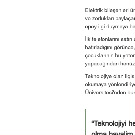
Elektrik bileşenleri ü
ve zorlukları paylaşa
epey ilgi duymaya ba
İlk telefonlarını sat
hatırladığını görünce,
çocuklarının bu yeten
yapacağından henüz 
Teknolojiye olan ilgi
okumaya yönlendiriy
Üniversitesi'nden bu
“Teknolojiyi 
olma hayalim 