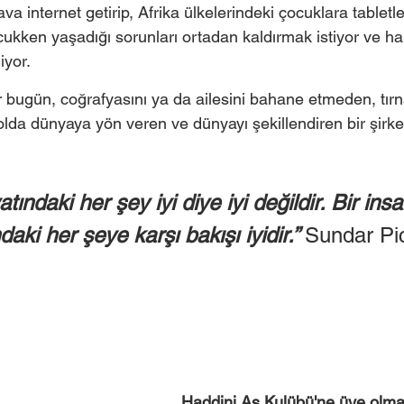
a internet getirip, Afrika ülkelerindeki çocuklara tabletler
ukken yaşadığı sorunları ortadan kaldırmak istiyor ve h
yor. 
bugün, coğrafyasını ya da ailesini bahane etmeden, tırna
yolda dünyaya yön veren ve dünyayı şekillendiren bir şirke
tındaki her şey iyi diye iyi değildir. Bir insan
aki her şeye karşı bakışı iyidir.” 
Sundar Pi
Haddini Aş Kulübü'ne üye olma