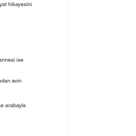
at hikayesini 
annesi ise 
ndan evin 
ne arabayla 