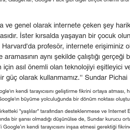
  
a ve genel olarak internete çeken şey harik
sıdır. İster kırsalda yaşayan bir çocuk olun
 Harvard'da profesör, internete erişiminiz o
 aramasının aynı şekilde çalıştığı gerçeği 
 için asıl önemli olan teknolojiyi eşitleyici v
 bir güç olarak kullanmamız.'' Sundar Pichai
gle'ın kendi tarayıcısını geliştirme fikrini ortaya atması,
oogle'ın büyüme yolculuğunda bir dönüm noktası oluştur
irketteki "yaşlılar" tarafından desteklenmese ve Internet E
sında bir şansı olmadığı düşünülse de, Sundar kurucu ort
 Google’ın kendi tarayıcısını inşaa etmesi gerektiği fikrine