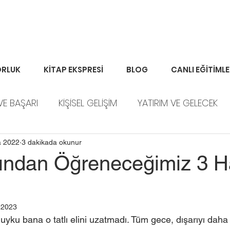
RLUK
KİTAP EKSPRESİ
BLOG
CANLI EĞİTİML
VE BAŞARI
KİŞİSEL GELİŞİM
YATIRIM VE GELECEK
ORTFÖY HABERLERİ
a 2022
3 dakikada okunur
şından Öğreneceğimiz 3 H
 2023
uyku bana o tatlı elini uzatmadı. Tüm gece, dışarıyı daha