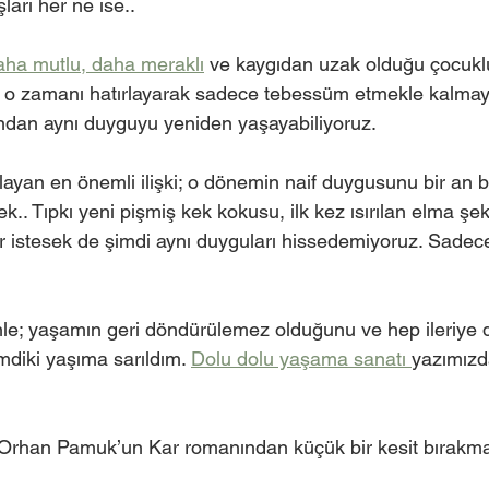
arı her ne ise.. 
aha mutlu, daha meraklı
 ve kaygıdan uzak olduğu çocukluk
iz o zamanı hatırlayarak sadece tebessüm etmekle kalmay
ndan aynı duyguyu yeniden yaşayabiliyoruz. 
layan en önemli ilişki; o dönemin naif duygusunu bir an bi
.. Tıpkı yeni pişmiş kek kokusu, ilk kez ısırılan elma şek
ar istesek de şimdi aynı duyguları hissedemiyoruz. Sadece
le; yaşamın geri döndürülemez olduğunu ve hep ileriye d
imdiki yaşıma sarıldım. 
Dolu dolu yaşama sanatı 
yazımızda
Orhan Pamuk’un Kar romanından küçük bir kesit bırakma