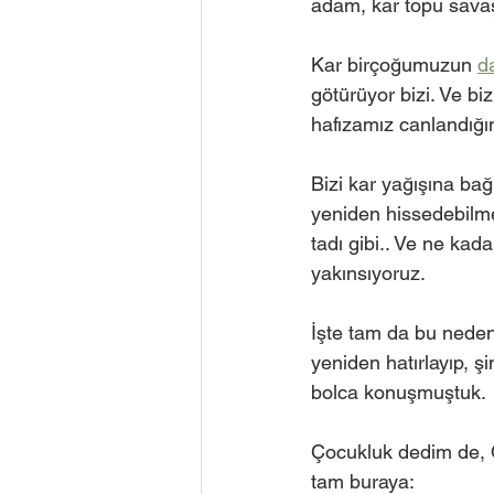
adam, kar topu savaşl
Kar birçoğumuzun 
d
götürüyor bizi. Ve b
hafızamız canlandığı
Bizi kar yağışına bağ
yeniden hissedebilmek
tadı gibi.. Ve ne kad
yakınsıyoruz. 
İşte tam da bu neden
yeniden hatırlayıp, ş
bolca konuşmuştuk.
Çocukluk dedim de, 
tam buraya: