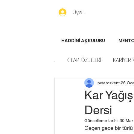
Üye Girişi
HADDİNİ AŞ KULÜBÜ
MENTO
.
KİTAP ÖZETLERİ
KARİYER 
HADDİNİ AŞ HİKAYELERİ
P
pınarözkent
26 Oc
Kar Yağı
Dersi
Güncelleme tarihi:
30 Mar
Geçen gece bir türlü 