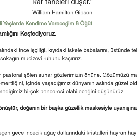
kar taneleri düşer.”
William Hamilton Gibson
'li Yaşlarda Kendime Vereceğim 8 Öğüt
mlığını Keşfediyoruz.
ndaki ince işçiliği, kıyıdaki iskele babalarını, üstünde te
 sokağın mucizevi ruhunu kaçırırız.
r pastoral şölen sunar gözlerimizin önüne. Gözümüzü 
mertliğini, içinde yaşadığımız dünyanın aslında güzel o
diğimiz birçok penceresi olabileceğini düşünürüz. 
 dönüştür, doğanın bir başka güzellik maskesiyle uyanışına 
çen gece incecik ağaç dallarındaki kristalleri hayran hay