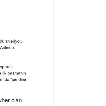
duruveriyor.
 Aslında
koparak 
e ilk basmanın 
am da “şimdinin 
vher olan 