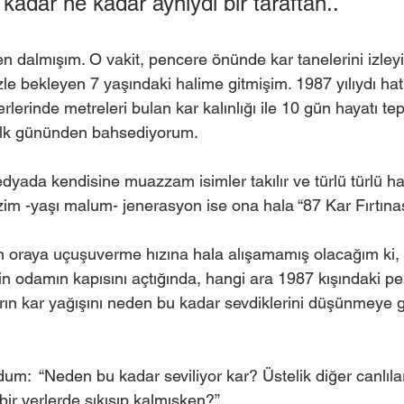
kadar ne kadar aynıydı bir taraftan..
en dalmışım. O vakit, pencere önünde kar tanelerini izleyi
özle bekleyen 7 yaşındaki halime gitmişim. 1987 yılıydı hat
rlerinde metreleri bulan kar kalınlığı ile 10 gün hayatı te
n ilk gününden bahsediyorum. 
dyada kendisine muazzam isimler takılır ve türlü türlü ha
izim -yaşı malum- jenerasyon ise ona hala “87 Kar Fırtınas
n oraya uçuşuverme hızına hala alışamamış olacağım ki,
in odamın kapısını açtığında, hangi ara 1987 kışındaki p
ın kar yağışını neden bu kadar sevdiklerini düşünmeye 
m:  “Neden bu kadar seviliyor kar? Üstelik diğer canlıla
ir yerlerde sıkışıp kalmışken?”