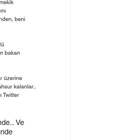
 mekik
ını
nden, beni 
tü
en bakan
r üzerine 
hsur kalanlar.. 
 Twitter 
de.. Ve 
inde 