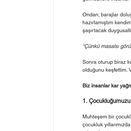
Ondan; barajlar doluy
hazırlamıştım kendi
şaşırtacak duygusallı
“Çünkü masalsı görün
Sonra oturup biraz k
olduğunu keşfettim. V
Biz insanlar kar yağ
1. Çocukluğumuzu H
Muhteşem bir çocuklu
çocukluk yıllarımızd