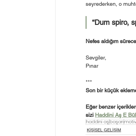
seyrederken, o muht
“Dum spiro, s
Nefes aldığım sürece
Sevgiler,
Pınar
***
Son bir küçük eklem
Eğer benzer içerikle
sizi 
Haddini Aş E Bült
haddini aş
başarı
moti
KİŞİSEL GELİŞİM