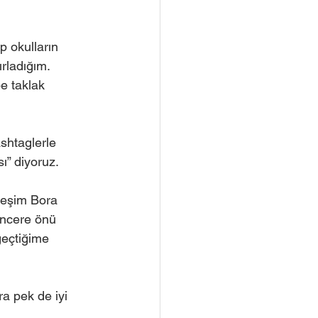
p okulların
ırladığım.
pe taklak
shtaglerle 
ı” diyoruz.
 eşim Bora 
encere önü
geçtiğime
ra pek de iyi