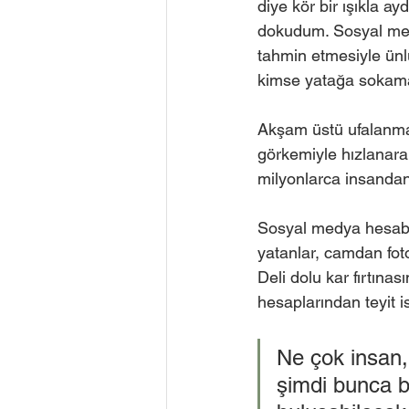
diye kör bir ışıkla a
dokudum. Sosyal medy
tahmin etmesiyle ün
kimse yatağa sokam
Akşam üstü ufalanma
görkemiyle hızlanara
milyonlarca insanda
Sosyal medya hesabım
yatanlar, camdan fot
Deli dolu kar fırtına
hesaplarından teyit i
Ne çok insan,
şimdi bunca b