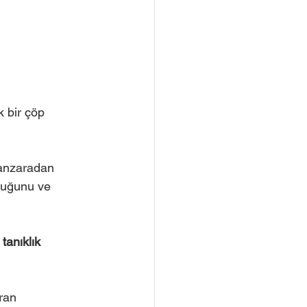
k bir çöp
manzaradan
lduğunu ve
tanıklık 
ran 