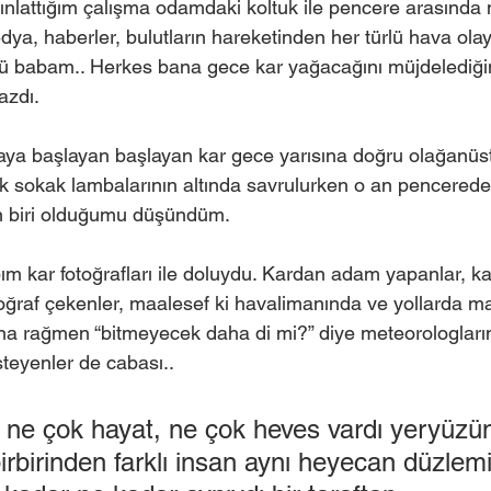
ydınlattığım çalışma odamdaki koltuk ile pencere arasında
a, haberler, bulutların hareketinden her türlü hava olay
lü babam.. Herkes bana gece kar yağacağını müjdelediği
azdı.
ya başlayan başlayan kar gece yarısına doğru olağanüs
k sokak lambalarının altında savrulurken o an pencered
n biri olduğumu düşündüm. 
 kar fotoğrafları ile doluydu. Kardan adam yapanlar, ka
oğraf çekenler, maalesef ki havalimanında ve yollarda ma
sına rağmen “bitmeyecek daha di mi?” diye meteorologların
steyenler de cabası..
 ne çok hayat, ne çok heves vardı yeryüzün
irbirinden farklı insan aynı heyecan düzlem