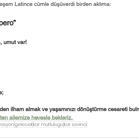
eşem Latince cümle düşüverdi birden aklıma:
pero”
, umut var!
e;
rden ilham almak ve yaşamınızı dönüştürme cesareti bulm
en ailemize hevesle bekleriz. 
vasyon
gelecek
kar mutlulugu
kar sevinci