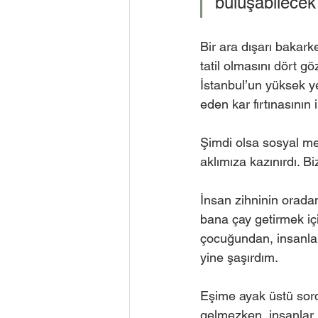
buluşabilecek 
Bir ara dışarı bakark
tatil olmasını dört g
İstanbul’un yüksek ye
eden kar fırtınasını
Şimdi olsa sosyal me
aklımıza kazınırdı. B
İnsan zihninin orada
bana çay getirmek iç
çocuğundan, insanlar
yine şaşırdım.
Eşime ayak üstü sordu
gelmezken, insanlar b