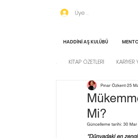
Üye Girişi
HADDİNİ AŞ KULÜBÜ
MENTO
.
KİTAP ÖZETLERİ
KARİYER 
HADDİNİ AŞ HİKAYELERİ
P
Pınar Özkent
25 M
Mükemmeli
Mi?
Güncelleme tarihi:
30 Mar
''Dünyadaki en zengi