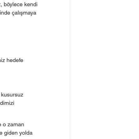
z, böylece kendi 
rinde çalışmaya 
iz hedefe 
 kusursuz 
dimizi 
te o zaman 
e giden yolda 