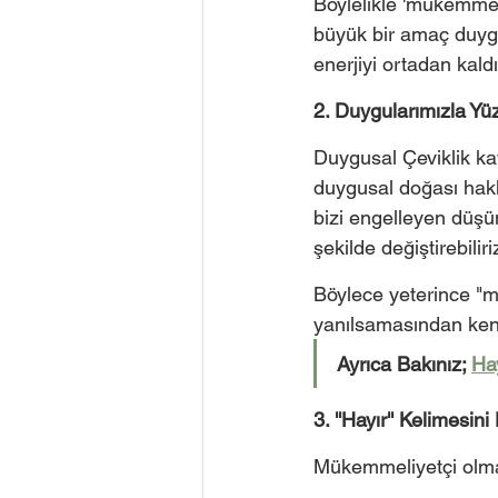
Böylelikle 'mükemmel'
büyük bir amaç duygu
enerjiyi ortadan kald
2. Duygularımızla Y
Duygusal Çeviklik ka
duygusal doğası hakk
bizi engelleyen düşü
şekilde değiştirebiliri
Böylece yeterince "m
yanılsamasından kendi
Ayrıca Bakınız; 
Hay
3. ''Hayır'' Kelimesi
Mükemmeliyetçi olmanı