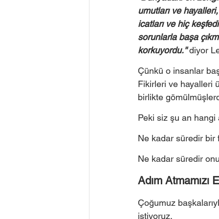
umutları ve hayalleri
icatları ve hiç keşfed
sorunlarla başa çıkm
korkuyordu.''
 diyor L
Çünkü o insanlar ba
Fikirleri ve hayalle
birlikte gömülmüşlerd
Peki siz şu an hangi
Ne kadar süredir bir
Ne kadar süredir onu
Adım Atmamızı E
Çoğumuz başkalarıyl
istiyoruz.