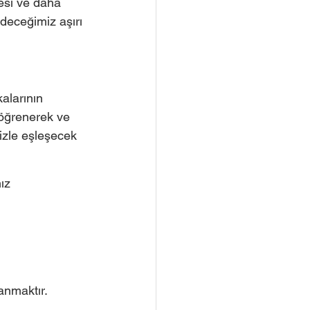
esi ve daha 
eceğimiz aşırı 
alarının 
 öğrenerek ve 
izle eşleşecek 
ız 
anmaktır. 