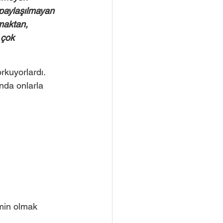
 paylaşılmayan 
tmaktan, 
 çok 
kuyorlardı. 
nda onlarla 
min olmak 