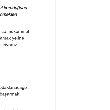
zi koruduğunu 
rünmekten 
rince mükemmel 
lamak yerine 
iriyoruz. 
 odaklanacağız. 
i başarmak 