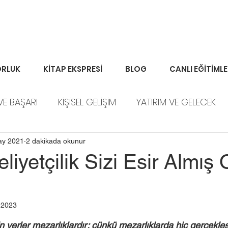
RLUK
KİTAP EKSPRESİ
BLOG
CANLI EĞİTİML
VE BAŞARI
KİŞİSEL GELİŞİM
YATIRIM VE GELECEK
ORTFÖY HABERLERİ
ay 2021
2 dakikada okunur
yetçilik Sizi Esir Almış O
 2023
n yerler mezarlıklardır; çünkü mezarlıklarda hiç gerçekl