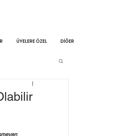
ER
ÜYELERE ÖZEL
DİĞER
labilir
eşmeyen 