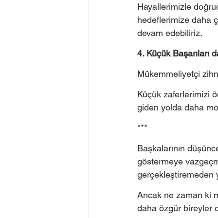
Hayallerimizle doğrud
hedeflerimize daha ç
devam edebiliriz. 
4. Küçük Başarıları 
Mükemmeliyetçi zihni
Küçük zaferlerimizi 
giden yolda daha mot
***
Başkalarının düşünce
göstermeye vazgeçme
gerçekleştiremeden y
Ancak ne zaman ki mü
daha özgür bireyler 