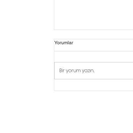
Yorumlar
Bir yorum yazın...
Haftanın En İyi LinkedIn
Paylaşımları
Haddini Aş Kulübü'nde Nel