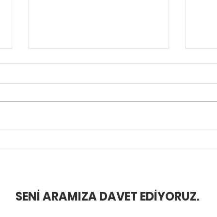
Kendi Medya
Uzun
Organizasyonunuzu Kurun!
Takti
er Yapıyoruz?
BLOG
SENİ ARAMIZA DAVET EDİYORUZ.