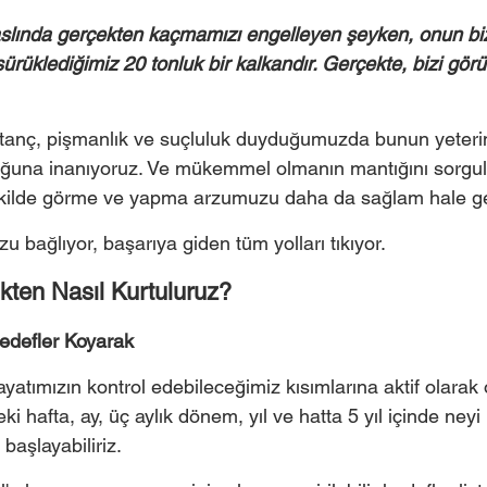
aslında gerçekten kaçmamızı engelleyen şeyken, onun bi
ürüklediğimiz 20 tonluk bir kalkandır. Gerçekte, bizi gö
tanç, pişmanlık ve suçluluk duyduğumuzda bunun yete
duğuna inanıyoruz. Ve mükemmel olmanın mantığını sorgu
ekilde görme ve yapma arzumuzu daha da sağlam hale get
u bağlıyor, başarıya giden tüm yolları tıkıyor. 
kten Nasıl Kurtuluruz?
Hedefler Koyarak
atımızın kontrol edebileceğimiz kısımlarına aktif olarak
 hafta, ay, üç aylık dönem, yıl ve hatta 5 yıl içinde ney
başlayabiliriz. 