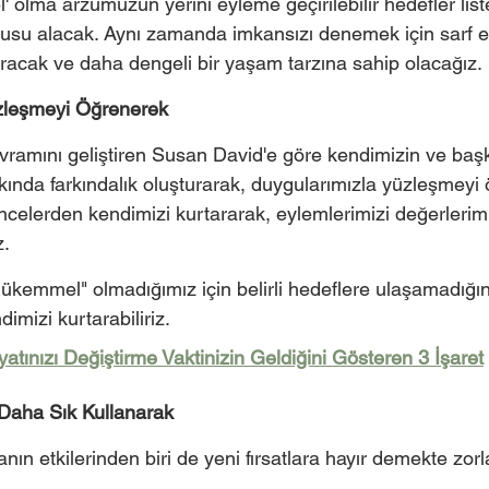
 olma arzumuzun yerini eyleme geçirilebilir hedefler list
su alacak. Aynı zamanda imkansızı denemek için sarf ed
ıracak ve daha dengeli bir yaşam tarzına sahip olacağız. 
üzleşmeyi Öğrenerek
vramını geliştiren Susan David'e göre kendimizin ve başk
ında farkındalık oluşturarak, duygularımızla yüzleşmeyi
ncelerden kendimizi kurtararak, eylemlerimizi değerlerim
z.
ükemmel" olmadığımız için belirli hedeflere ulaşamadığın
mizi kurtarabiliriz. 
atınızı Değiştirme Vaktinizin Geldiğini Gösteren 3 İşaret
ni Daha Sık Kullanarak
n etkilerinden biri de yeni fırsatlara hayır demekte zorl