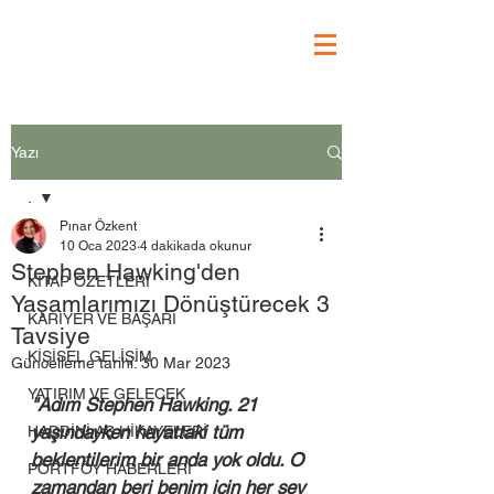
Yazı
.
Pınar Özkent
.
10 Oca 2023
4 dakikada okunur
Stephen Hawking'den
KİTAP ÖZETLERİ
Yaşamlarımızı Dönüştürecek 3
KARİYER VE BAŞARI
Tavsiye
KİŞİSEL GELİŞİM
Güncelleme tarihi:
30 Mar 2023
YATIRIM VE GELECEK
"Adım Stephen Hawking. 21 
yaşındayken hayattaki tüm 
HADDİNİ AŞ HİKAYELERİ
beklentilerim bir anda yok oldu. O 
PORTFÖY HABERLERİ
zamandan beri benim için her şey 