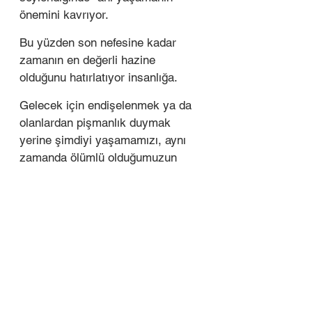
önemini kavrıyor. 
Bu yüzden son nefesine kadar 
zamanın en değerli hazine 
olduğunu hatırlatıyor insanlığa.
Gelecek için endişelenmek ya da 
olanlardan pişmanlık duymak 
yerine şimdiyi yaşamamızı, aynı 
zamanda ölümlü olduğumuzun 
bilincinde olmamızı öneriyor her 
fırsatta.
En önemlisi de korkunun 
hayatımızın kontrolünü ele 
geçirmesine izin vermememizi… 
O halde şimdiki anı kucaklamak 
gerek.