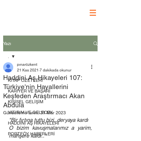
Yazı
.
pınarözkent
.
21 Kas 2021
7 dakikada okunur
Haddini Aş Hikayeleri 107:
KİTAP ÖZETLERİ
Türkiye'nin Hayallerini
KARİYER VE BAŞARI
Keşfeden Araştırmacı Akan
KİŞİSEL GELİŞİM
Abdula
YATIRIM VE GELECEK
Güncelleme tarihi:
31 Mar 2023
"Bir fırtına tuttu bizi, deryaya kardı
HADDİNİ AŞ HİKAYELERİ
O bizim kavuşmalarımız a yarim, 
PORTFÖY HABERLERİ
mahşere kaldı.."