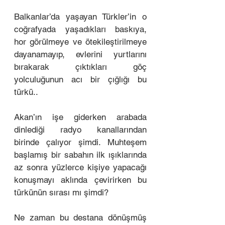
Balkanlar’da yaşayan Türkler’in o 
coğrafyada yaşadıkları baskıya, 
hor görülmeye ve ötekileştirilmeye 
dayanamayıp, evlerini yurtlarını 
bırakarak çıktıkları göç 
yolculuğunun acı bir çığlığı bu 
türkü.. 
Akan’ın işe giderken arabada 
dinlediği radyo kanallarından 
birinde çalıyor şimdi. Muhteşem 
başlamış bir sabahın ilk ışıklarında 
az sonra yüzlerce kişiye yapacağı 
konuşmayı aklında çevirirken bu 
türkünün sırası mı şimdi? 
Ne zaman bu destana dönüşmüş 