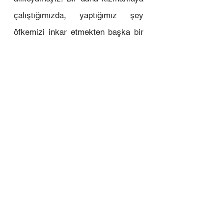
çalıştığımızda, yaptığımız şey 
öfkemizi inkar etmekten başka bir 
şey değildir.
“Duygularımı hissetmekten 
kaçabilirim, aha geliyor o halde 
hemen engel olabilirim” 
yaklaşımına hiçbir zaman 
inanmıyorum. 
Onları önceden kontrol edemeyiz, 
sadece var olduklarını kabul 
edebiliriz.  
(Stresle ilgili kabul 