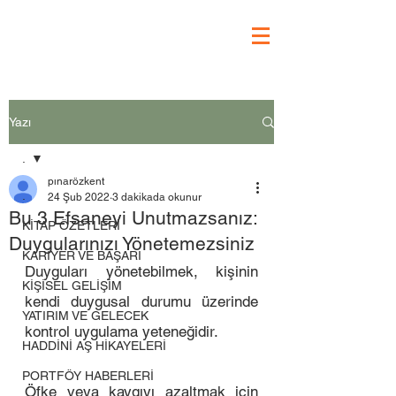
Yazı
.
pınarözkent
.
24 Şub 2022
3 dakikada okunur
Bu 3 Efsaneyi Unutmazsanız:
KİTAP ÖZETLERİ
Duygularınızı Yönetemezsiniz
KARİYER VE BAŞARI
Duyguları yönetebilmek, kişinin 
KİŞİSEL GELİŞİM
kendi duygusal durumu üzerinde 
YATIRIM VE GELECEK
kontrol uygulama yeteneğidir. 
HADDİNİ AŞ HİKAYELERİ
PORTFÖY HABERLERİ
Öfke veya kaygıyı azaltmak için 