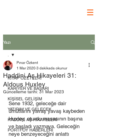
Yazı
.
Pınar Özkent
.
1 Mar 2020
3 dakikada okunur
Haddini Aş Hikayeleri 31:
KİTAP ÖZETLERİ
Aldous Huxley
KARİYER VE BAŞARI
Güncelleme tarihi:
31 Mar 2023
KİŞİSEL GELİŞİM
Sene 1932, geleceğe dair 
YATIRIM VE GELECEK
umutlarını yavaş yavaş kaybeden 
Huxley, oturdu masasının başına 
HADDİNİ AŞ HİKAYELERİ
ve başladı yazmaya. Geleceğin 
PORTFÖY HABERLERİ
neye benzeyeceğini anlattı 