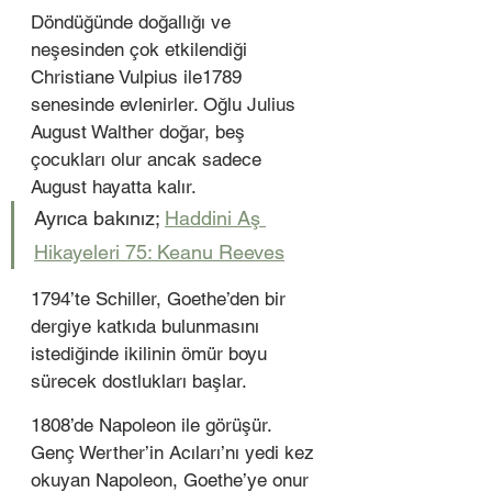
Döndüğünde doğallığı ve 
neşesinden çok etkilendiği 
Christiane Vulpius ile1789 
senesinde evlenirler. Oğlu Julius 
August Walther doğar, beş 
çocukları olur ancak sadece 
August hayatta kalır.  
Ayrıca bakınız; 
Haddini Aş 
Hikayeleri 75: Keanu Reeves
1794’te Schiller, Goethe’den bir 
dergiye katkıda bulunmasını 
istediğinde ikilinin ömür boyu 
sürecek dostlukları başlar.  
1808’de Napoleon ile görüşür. 
Genç Werther’in Acıları’nı yedi kez 
okuyan Napoleon, Goethe’ye onur 