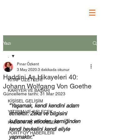
Yazı
.
Pınar Özkent
.
3 May 2020
3 dakikada okunur
Haddini Aş Hikayeleri 40:
KİTAP ÖZETLERİ
Johann Wolfgang Von Goethe
KARİYER VE BAŞARI
Güncelleme tarihi:
31 Mar 2023
KİŞİSEL GELİŞİM
”Yaşamak, kendi kendini adam 
YATIRIM VE GELECEK
etmektir. Zeka ve bilgisini 
kullanarak etinden, kemiğinden 
HADDİNİ AŞ HİKAYELERİ
kendi heykelini kendi eliyle 
PORTFÖY HABERLERİ
yapmaktır.” 