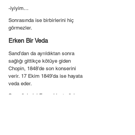
-iyiyim… 
Sonrasında ise birbirlerini hiç 
görmezler.  
Erken Bir Veda 
Sand’dan da ayrıldıktan sonra 
sağlığı gittikçe kötüye giden 
Chopin, 1848’de son konserini 
verir. 17 Ekim 1849’da ise hayata 
veda eder.  
Son günlerini Franz Liszt şöyle 
dile getiriyor:
 ‘’Öleceğini biliyordu. 
Ancak bir teslimiyet içinde değildi. 
Öksürük nöbetleri geçirirken bile 
yapmak istediklerinden ve 
planlarından bahsediyordu. Daima 