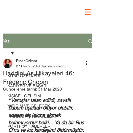
Yazı
.
Pınar Özkent
.
27 Haz 2020
3 dakikada okunur
Haddini Aş Hikayeleri 46:
KİTAP ÖZETLERİ
Frédéric Chopin
KARİYER VE BAŞARI
Güncelleme tarihi:
31 Mar 2023
KİŞİSEL GELİŞİM
‘’Varoşlar talan edildi, zavallı 
YATIRIM VE GELECEK
babam açlıktan ölüyor olabilir, 
annem bir lokma ekmek 
HADDİNİ AŞ HİKAYELERİ
bulamıyordur belki… Ya da bir Rus 
PORTFÖY HABERLERİ
O’nu ve kız kardeşimi öldürmüştür. 