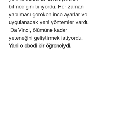
bitmediğini biliyordu. Her zaman 
yapılması gereken ince ayarlar ve 
uygulanacak yeni yöntemler vardı. 
 Da Vinci, ölümüne kadar 
yeteneğini geliştirmek istiyordu. 
Yani o ebedi bir öğrenciydi. 
Yazımı bitirirken;
Bugün birçoğumuz "hamdım, 
piştim, oldum" noktasındayız. 
Oysa bence hiçbir zaman 
"olmayacağız." Keşfedecek, 
öğrenecek, dönüşecek ne çok şey 
var, öyle değil mi? 
Uyum sağlama dürtüsünün merak 
dürtüsünü kolayca bastırabildiği, 