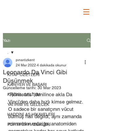
Yazı
.
pınarözkent
.
24 Mar 2022
4 dakikada okunur
Leonardo Da Vinci Gibi
KİTAP ÖZETLERİ
Düşünmek
KARİYER VE BAŞARI
Güncelleme tarihi:
30 Mar 2023
“Rönesans” denilince akla Da 
KİŞİSEL GELİŞİM
Vinci'den daha hızlı kimse gelmez. 
YATIRIM VE GELECEK
O sadece bir sanatçının vücut 
HADDİNİ AŞ HİKAYELERİ
bulmuş hali değildi, aynı zamanda 
mimariden müziğe, anatomiden 
PORTFÖY HABERLERİ