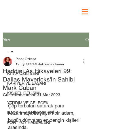
Yazı
.
Pınar Özkent
.
19 Eyl 2021
3 dakikada okunur
Haddini Aş Hikayeleri 99:
KİTAP ÖZETLERİ
Dallas Mavericks'in Sahibi
KARİYER VE BAŞARI
Mark Cuban
KİŞİSEL GELİŞİM
Güncelleme tarihi:
31 Mar 2023
YATIRIM VE GELECEK
Çöp torbaları satarak para 
kazanmaya başlayan bir adam, 
HADDİNİ AŞ HİKAYELERİ
bugün dünyanın en zengin kişileri 
PORTFÖY HABERLERİ
arasında. 