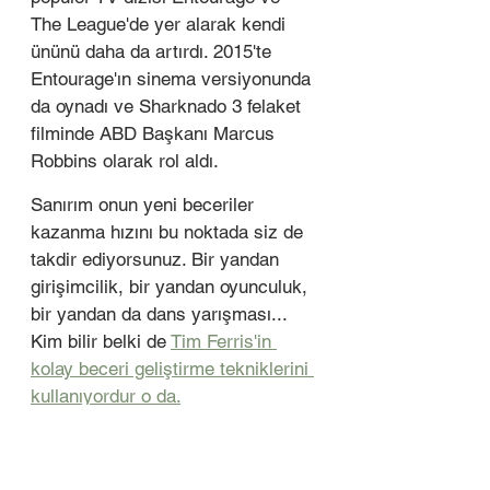
The League'de yer alarak kendi 
ününü daha da artırdı. 2015'te 
Entourage'ın sinema versiyonunda 
da oynadı ve Sharknado 3 felaket 
filminde ABD Başkanı Marcus 
Robbins olarak rol aldı.
Sanırım onun yeni beceriler 
kazanma hızını bu noktada siz de 
takdir ediyorsunuz. Bir yandan 
girişimcilik, bir yandan oyunculuk, 
bir yandan da dans yarışması... 
Kim bilir belki de 
Tim Ferris'in 
kolay beceri geliştirme tekniklerini 
kullanıyordur o da.
Cuban, 2014'te Cyber ​​Dust adlı bir 
sosyal medya uygulamasını 